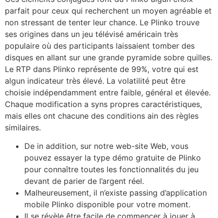
parfait pour ceux qui recherchent un moyen agréable et
non stressant de tenter leur chance. Le Plinko trouve
ses origines dans un jeu télévisé américain très
populaire où des participants laissaient tomber des
disques en allant sur une grande pyramide sobre quilles.
Le RTP dans Plinko représente de 99%, votre qui est
algun indicateur très élevé. La volatilité peut être
choisie indépendamment entre faible, général et élevée.
Chaque modification a syns propres caractéristiques,
mais elles ont chacune des conditions ain des règles
similaires.
De in addition, sur notre web-site Web, vous
pouvez essayer la type démo gratuite de Plinko
pour connaître toutes les fonctionnalités du jeu
devant de parier de l’argent réel.
Malheureusement, il n’existe passing d’application
mobile Plinko disponible pour votre moment.
Il se révèle être facile de commencer à jouer à