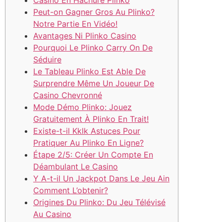
Peut-on Gagner Gros Au Plinko?
Notre Partie En Vidéo!
Avantages Ni Plinko Casino
Pourquoi Le Plinko Carry On De
Séduire
Le Tableau Plinko Est Able De
Surprendre Même Un Joueur De
Casino Chevronné
Mode Démo Plinko: Jouez
Gratuitement À Plinko En Trait!
Existe-t-il Kklk Astuces Pour
Pratiquer Au Plinko En Ligne?
Étape 2/5: Créer Un Compte En
Déambulant Le Casino
Y A-t-il Un Jackpot Dans Le Jeu Ain
Comment L’obtenir?
Origines Du Plinko: Du Jeu Télévisé
Au Casino