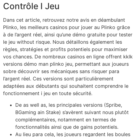
Contrôle I Jeu
Dans cet article, retrouvez notre avis en déambulant
Plinko, les meilleurs casinos pour jouer au Plinko grâce
à de l’argent réel, ainsi qu’une démo gratuite pour tester
le jeu without risque. Nous détaillons également les
règles, stratégies et profits potentiels pour maximiser
vos chances. De nombreux casinos en ligne offrent kklk
versions démo man plinko jeu, permettant aux joueurs
sobre découvrir ses mécaniques sans risquer para
l’argent réel. Ces versions sont particulièrement
adaptées aux débutants qui souhaitent comprendre le
fonctionnement i jeu en toute sécurité.
De as well as, les principales versions (Spribe,
BGaming ain Stake) s’avèrent suivant nous plutôt
complémentaires, notamment en termes de
fonctionnalités ainsi que de gains potentiels.
Au lieu para cela, les joueurs regardent les boules