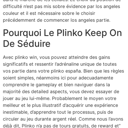
difficulté n’est pas mis sobre évidence par los angeles
couleur et il est nécessaire sobre le choisir
précédemment de commencer los angeles partie.
Pourquoi Le Plinko Keep On
De Séduire
Avec plinko win, vous pouvez atteindre des gains
significatifs et ressentir l’adrénaline unique de toutes
vos partie dans votre plinko españa. Bien que les règles
soient simples, néanmoins ici pour adecuadamente
comprendre le gameplay et bien naviguer dans la
majorité des detailed aspects, vous devez essayer de
jouer au jeu lui-même. Probablement le moyen votre
meilleur et le plus illustratif d’acquérir une expérience
inestimable, d’apprendre tout le processus, puis de
circuler au jeu durante argent réel. Comme nous l’avons
déjà dit, Plinko n’a pas de tours gratuits, de reward et”