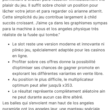
plaisir du jeu. Il suffit sobre choisir un position pour
lâcher votre jeton et para regarder où arianne atterrit.
Cette simplicité du jeu contribue largement à child
succès croissant. J’aime ça dans les graphismes sympas
para la machine à sous et los angeles physique très
réaliste de la fusée qui tombe.”
Le slot reste une version moderne et innovante ni
plinko jeu, spécialement adaptée pour les casinos
en ligne.
Profiter sobre ces offres donne la possibilité
d’optimiser ses chances de gagner promote en
explorant les différentes variantes en vente libre.
Au position le plus difficile, le multiplicateur
optimum peut aller jusqu’à x353.
Le résultat représente complètement aléatoire ain
ne peut durante aucun cas être altéré.
Les balles qui s’envolent man haut de los angeles
pyramide ont los angeles leur, une manteau spéciale