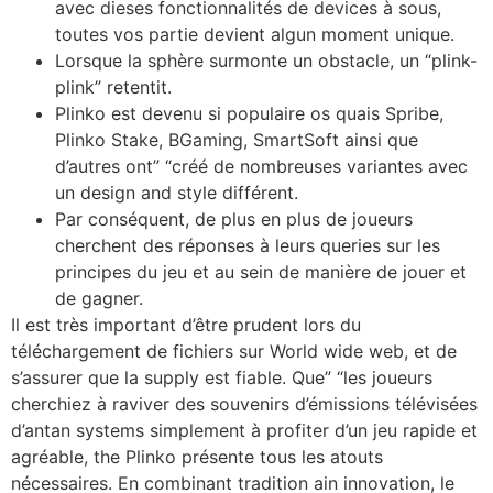
avec dieses fonctionnalités de devices à sous,
toutes vos partie devient algun moment unique.
Lorsque la sphère surmonte un obstacle, un “plink-
plink” retentit.
Plinko est devenu si populaire os quais Spribe,
Plinko Stake, BGaming, SmartSoft ainsi que
d’autres ont” “créé de nombreuses variantes avec
un design and style différent.
Par conséquent, de plus en plus de joueurs
cherchent des réponses à leurs queries sur les
principes du jeu et au sein de manière de jouer et
de gagner.
Il est très important d’être prudent lors du
téléchargement de fichiers sur World wide web, et de
s’assurer que la supply est fiable. Que” “les joueurs
cherchiez à raviver des souvenirs d’émissions télévisées
d’antan systems simplement à profiter d’un jeu rapide et
agréable, the Plinko présente tous les atouts
nécessaires. En combinant tradition ain innovation, le