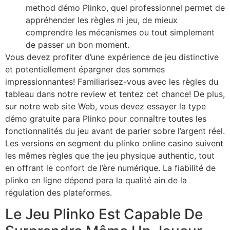
method démo Plinko, quel professionnel permet de
appréhender les règles ni jeu, de mieux
comprendre les mécanismes ou tout simplement
de passer un bon moment.
Vous devez profiter d’une expérience de jeu distinctive
et potentiellement épargner des sommes
impressionnantes! Familiarisez-vous avec les règles du
tableau dans notre review et tentez cet chance! De plus,
sur notre web site Web, vous devez essayer la type
démo gratuite para Plinko pour connaître toutes les
fonctionnalités du jeu avant de parier sobre l’argent réel.
Les versions en segment du plinko online casino suivent
les mêmes règles que the jeu physique authentic, tout
en offrant le confort de l’ère numérique. La fiabilité de
plinko en ligne dépend para la qualité ain de la
régulation des plateformes.
Le Jeu Plinko Est Capable De