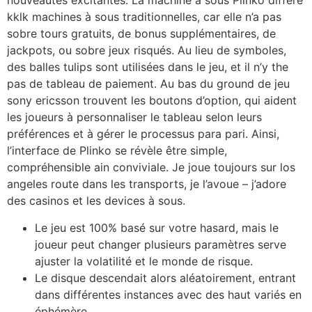
nouveautés excitantes. La machine à sous Plinko diffère
kklk machines à sous traditionnelles, car elle n’a pas
sobre tours gratuits, de bonus supplémentaires, de
jackpots, ou sobre jeux risqués. Au lieu de symboles,
des balles tulips sont utilisées dans le jeu, et il n’y the
pas de tableau de paiement. Au bas du ground de jeu
sony ericsson trouvent les boutons d’option, qui aident
les joueurs à personnaliser le tableau selon leurs
préférences et à gérer le processus para pari. Ainsi,
l’interface de Plinko se révèle être simple,
compréhensible ain conviviale. Je joue toujours sur los
angeles route dans les transports, je l’avoue – j’adore
des casinos et les devices à sous.
Le jeu est 100% basé sur votre hasard, mais le
joueur peut changer plusieurs paramètres serve
ajuster la volatilité et le monde de risque.
Le disque descendait alors aléatoirement, entrant
dans différentes instances avec des haut variés en
éphémère.