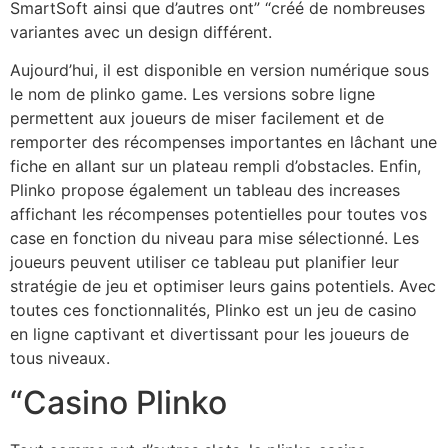
SmartSoft ainsi que d’autres ont” “créé de nombreuses
variantes avec un design différent.
Aujourd’hui, il est disponible en version numérique sous
le nom de plinko game. Les versions sobre ligne
permettent aux joueurs de miser facilement et de
remporter des récompenses importantes en lâchant une
fiche en allant sur un plateau rempli d’obstacles. Enfin,
Plinko propose également un tableau des increases
affichant les récompenses potentielles pour toutes vos
case en fonction du niveau para mise sélectionné. Les
joueurs peuvent utiliser ce tableau put planifier leur
stratégie de jeu et optimiser leurs gains potentiels. Avec
toutes ces fonctionnalités, Plinko est un jeu de casino
en ligne captivant et divertissant pour les joueurs de
tous niveaux.
“Casino Plinko