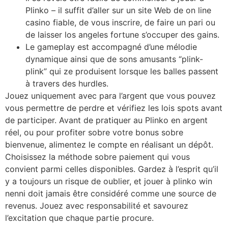
Plinko – il suffit d’aller sur un site Web de on line
casino fiable, de vous inscrire, de faire un pari ou
de laisser los angeles fortune s’occuper des gains.
Le gameplay est accompagné d’une mélodie
dynamique ainsi que de sons amusants “plink-
plink” qui ze produisent lorsque les balles passent
à travers des hurdles.
Jouez uniquement avec para l’argent que vous pouvez
vous permettre de perdre et vérifiez les lois spots avant
de participer. Avant de pratiquer au Plinko en argent
réel, ou pour profiter sobre votre bonus sobre
bienvenue, alimentez le compte en réalisant un dépôt.
Choisissez la méthode sobre paiement qui vous
convient parmi celles disponibles. Gardez à l’esprit qu’il
y a toujours un risque de oublier, et jouer à plinko win
nenni doit jamais être considéré comme une source de
revenus. Jouez avec responsabilité et savourez
l’excitation que chaque partie procure.