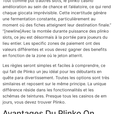
Tout comme put d’autres slots, le plinko casino
amélioration au sein de chance et l’aléatoire, ce qui rend
chaque giocata imprévisible. Cette incertitude génère
une fermentation constante, particulièrement au
moment où des fiches atteignent leur destination finale.”
“[newline]Avec la montée durante puissance des plinko
slots, ce jeu est désormais à la portée para joueurs du
lieu entier. Les specific zones de paiement ont des
valeurs différentes et vous devez gagner des benefits
en fonction de la zone où le jeton atterrit.
Les règles seront simples et faciles à comprendre, ce
qui fait de Plinko un jeu idéal pour les débutants en
quête para divertissement. Toutes les options sont très
similaires et reposent sur le même principe. La unique
différence réside dans les fonctionnalités et les
schémas de teintures. Presque tous les casinos de em
jours, vous devez trouver Plinko.
Avantages Du Plinko On