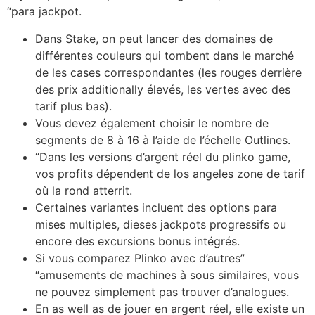
“para jackpot.
Dans Stake, on peut lancer des domaines de
différentes couleurs qui tombent dans le marché
de les cases correspondantes (les rouges derrière
des prix additionally élevés, les vertes avec des
tarif plus bas).
Vous devez également choisir le nombre de
segments de 8 à 16 à l’aide de l’échelle Outlines.
“Dans les versions d’argent réel du plinko game,
vos profits dépendent de los angeles zone de tarif
où la rond atterrit.
Certaines variantes incluent des options para
mises multiples, dieses jackpots progressifs ou
encore des excursions bonus intégrés.
Si vous comparez Plinko avec d’autres”
“amusements de machines à sous similaires, vous
ne pouvez simplement pas trouver d’analogues.
En as well as de jouer en argent réel, elle existe un