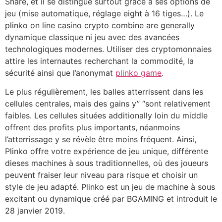
Share, et il se distingue surtout grâce à ses options de
jeu (mise automatique, réglage eight à 16 tiges…). Le
plinko on line casino crypto combine are generally
dynamique classique ni jeu avec des avancées
technologiques modernes. Utiliser des cryptomonnaies
attire les internautes recherchant la commodité, la
sécurité ainsi que l’anonymat
plinko game
.
Le plus régulièrement, les balles atterrissent dans les
cellules centrales, mais des gains y” “sont relativement
faibles. Les cellules situées additionally loin du middle
offrent des profits plus importants, néanmoins
l’atterrissage y se révèle être moins fréquent. Ainsi,
Plinko offre votre expérience de jeu unique, différente
dieses machines à sous traditionnelles, où des joueurs
peuvent fraiser leur niveau para risque et choisir un
style de jeu adapté. Plinko est un jeu de machine à sous
excitant ou dynamique créé par BGAMING et introduit le
28 janvier 2019.