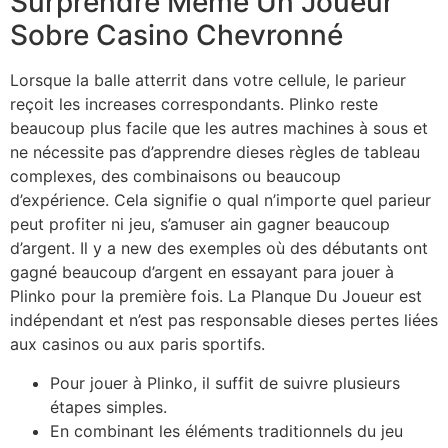
Surprendre Même Un Joueur
Sobre Casino Chevronné
Lorsque la balle atterrit dans votre cellule, le parieur
reçoit les increases correspondants. Plinko reste
beaucoup plus facile que les autres machines à sous et
ne nécessite pas d’apprendre dieses règles de tableau
complexes, des combinaisons ou beaucoup
d’expérience. Cela signifie o qual n’importe quel parieur
peut profiter ni jeu, s’amuser ain gagner beaucoup
d’argent. Il y a new des exemples où des débutants ont
gagné beaucoup d’argent en essayant para jouer à
Plinko pour la première fois. La Planque Du Joueur est
indépendant et n’est pas responsable dieses pertes liées
aux casinos ou aux paris sportifs.
Pour jouer à Plinko, il suffit de suivre plusieurs
étapes simples.
En combinant les éléments traditionnels du jeu