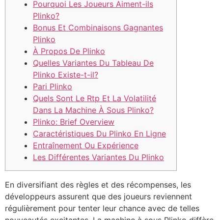
Pourquoi Les Joueurs Aiment-ils
Plinko?
Bonus Et Combinaisons Gagnantes
Plinko
À Propos De Plinko
Quelles Variantes Du Tableau De
Plinko Existe-t-il?
Pari Plinko
Quels Sont Le Rtp Et La Volatilité
Dans La Machine À Sous Plinko?
Plinko: Brief Overview
Caractéristiques Du Plinko En Ligne
Entraînement Ou Expérience
Les Différentes Variantes Du Plinko
En diversifiant des règles et des récompenses, les
développeurs assurent que des joueurs reviennent
régulièrement pour tenter leur chance avec de telles