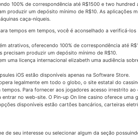
endo 100% de correspondência até R$1500 e two hundred and
isam produzir um depósito mínimo de R$10. As aplicações m
áquinas caça-níqueis.
ra tempos em tempos, você é aconselhado a verificá-los
 atrativos, oferecendo 100% de correspondência até R$15
res precisam produzir um depósito mínimo de R$10.
 tem uma licença internacional elizabeth uma audiência so
psules iOS estão disponíveis apenas na Software Store.
opera legalmente em todo o globo, o site estatal do cassi
 tempos. Para fornecer aos jogadores acesso irrestrito ao
a entrar no web-site. O Pin-up On line casino oferece um
opções disponíveis estão cartões bancários, carteiras elet
e de seu interesse ou selecionar algum da seção possuind