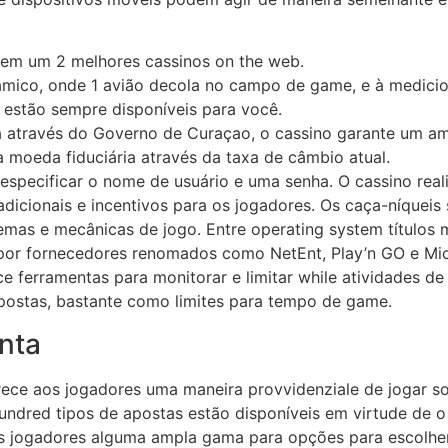
 em um 2 melhores cassinos on the web.
inâmico, onde 1 avião decola no campo de game, e à medici
 estão sempre disponíveis para você.
através do Governo de Curaçao, o cassino garante um ambi
 moeda fiduciária através da taxa de câmbio atual.
especificar o nome de usuário e uma senha. O cassino rea
dicionais e incentivos para os jogadores. Os caça-níqueis
emas e mecânicas de jogo. Entre operating system títulos 
s por fornecedores renomados como NetEnt, Play’n GO e Mi
 ferramentas para monitorar e limitar while atividades de
 apostas, bastante como limites para tempo de game.
nta
ece aos jogadores uma maneira provvidenziale de jogar som
hundred tipos de apostas estão disponíveis em virtude de o
á aos jogadores alguma ampla gama para opções para escol