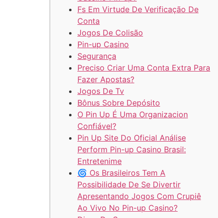
Fs Em Virtude De Verificação De
Conta
Jogos De Colisão
Pin-up Casino
Segurança
Preciso Criar Uma Conta Extra Para
Fazer Apostas?
Jogos De Tv
Bônus Sobre Depósito
O Pin Up É Uma Organizacion
Confiável?
Pin Up Site Do Oficial Análise
Perform Pin-up Casino Brasil:
Entretenime
🌀 Os Brasileiros Tem A
Possibilidade De Se Divertir
Apresentando Jogos Com Crupiê
Ao Vivo No Pin-up Casino?