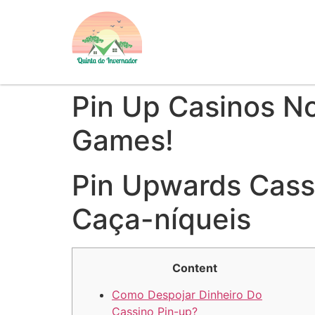
Pin Up Casinos N
Games!
Pin Upwards Cass
Caça-níqueis
Content
Como Despojar Dinheiro Do
Cassino Pin-up?