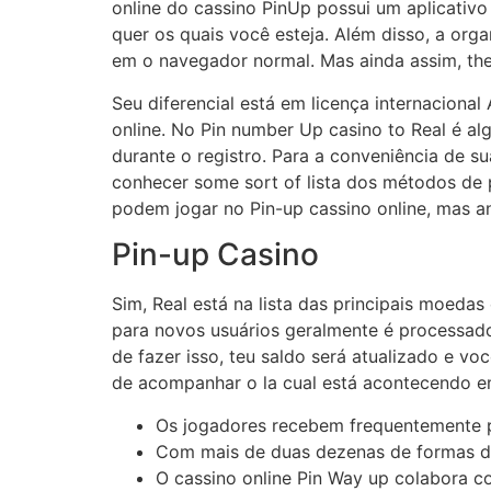
online do cassino PinUp possui um aplicativo
quer os quais você esteja. Além disso, a org
em o navegador normal. Mas ainda assim, the
Seu diferencial está em licença internacional 
online. No Pin number Up casino to Real é a
durante o registro. Para a conveniência de 
conhecer some sort of lista dos métodos de 
podem jogar no Pin-up cassino online, mas a
Pin-up Casino
Sim, Real está na lista das principais moeda
para novos usuários geralmente é processado
de fazer isso, teu saldo será atualizado e v
de acompanhar o la cual está acontecendo e
Os jogadores recebem frequentemente 
Com mais de duas dezenas de formas de 
O cassino online Pin Way up colabora c