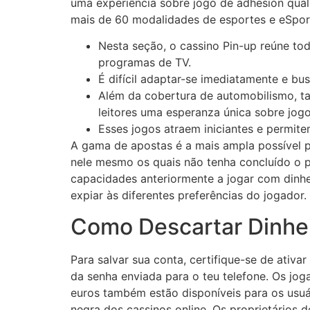
uma experiência sobre jogo de adhesión qual
mais de 60 modalidades de esportes e eSports
Nesta seção, o cassino Pin-up reúne to
programas de TV.
É difícil adaptar-se imediatamente e b
Além da cobertura de automobilismo, tam
leitores uma esperanza única sobre jogo
Esses jogos atraem iniciantes e permit
A gama de apostas é a mais ampla possível p
nele mesmo os quais não tenha concluído o p
capacidades anteriormente a jogar com dinhe
expiar às diferentes preferências do jogador.
Como Descartar Dinhei
Para salvar sua conta, certifique-se de ativ
da senha enviada para o teu telefone. Os jog
euros também estão disponíveis para os usuár
negra dos cassinos online. Os proprietários 