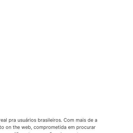
eal pra usuários brasileiros. Com mais de a
nto on the web, comprometida em procurar