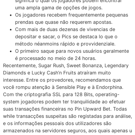
significa o qual os jogadores podem encontrar
uma ampla gama de opções de jogos.
Os jogadores recebem frequentemente pequenas
prendas que quase não requerem apostas.
Com mais de duas dezenas de vivencias de
depositar e sacar, o Pics se destaca lo que o
método néanmoins rápido e provvidenziale.
O primeiro saque para novos usuários geralmente
é processado no meio de 24 horas.
Recentemente, Sugar Rush, Sweet Bonanza, Legendary
Diamonds e Lucky Cash’n Fruits atraíram muito
interesse. Entre os provedores, recomendamos que
você rompu atenção à Sensible Play e à Endorphina.
Com the criptografia SSL para 128 Bits, operating-
system jogadores podem ter tranquilidade ao efetuar
suas transações financeiras no Pin Upward Bet. Todas
while transacções suspeitas são registadas para análise,
e os informações pessoais dos utilizadores são
armazenados na servidores seguros, aos quais apenas u