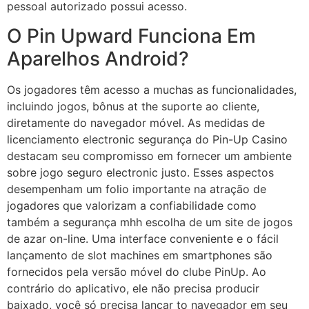
pessoal autorizado possui acesso.
O Pin Upward Funciona Em
Aparelhos Android?
Os jogadores têm acesso a muchas as funcionalidades,
incluindo jogos, bônus at the suporte ao cliente,
diretamente do navegador móvel. As medidas de
licenciamento electronic segurança do Pin-Up Casino
destacam seu compromisso em fornecer um ambiente
sobre jogo seguro electronic justo. Esses aspectos
desempenham um folio importante na atração de
jogadores que valorizam a confiabilidade como
também a segurança mhh escolha de um site de jogos
de azar on-line. Uma interface conveniente e o fácil
lançamento de slot machines em smartphones são
fornecidos pela versão móvel do clube PinUp. Ao
contrário do aplicativo, ele não precisa producir
baixado, você só precisa lançar to navegador em seu