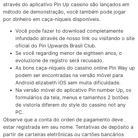
através do aplicativo Pin Up cassino são lançados em
método de demonstração, você também pode jogar
por dinheiro em caça-níqueis disponíveis.
Você pode fazer to download completamente
infundado através de nosso link ou visitando o site
oficial do Pin Upwards Brasil Club.
Se você regarding menor de eighteen anos, o
evoluzione de registro será recusado.
As bons caça-níqueis do cassino online Pin Way up
podem ser encontradas na versão móvel para
Android elizabeth iOS sem muita dificuldade.
Na versão móvel do aplicativo Pin number Up, os
formulários da tela, menus e tamanhos 2 botões
de vistoria diferem do style do cassino not any
PC.
Observe que a conta do orden de pagamento deve
estar registrada em seu nome. Tentativas de depósito a
partir de carteiras eletrônicas ou cartões bancários