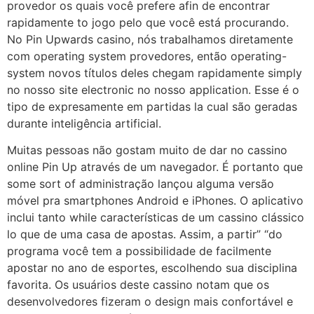
provedor os quais você prefere afin de encontrar
rapidamente to jogo pelo que você está procurando.
No Pin Upwards casino, nós trabalhamos diretamente
com operating system provedores, então operating-
system novos títulos deles chegam rapidamente simply
no nosso site electronic no nosso application. Esse é o
tipo de expresamente em partidas la cual são geradas
durante inteligência artificial.
Muitas pessoas não gostam muito de dar no cassino
online Pin Up através de um navegador. É portanto que
some sort of administração lançou alguma versão
móvel pra smartphones Android e iPhones. O aplicativo
inclui tanto while características de um cassino clássico
lo que de uma casa de apostas. Assim, a partir” “do
programa você tem a possibilidade de facilmente
apostar no ano de esportes, escolhendo sua disciplina
favorita. Os usuários deste cassino notam que os
desenvolvedores fizeram o design mais confortável e