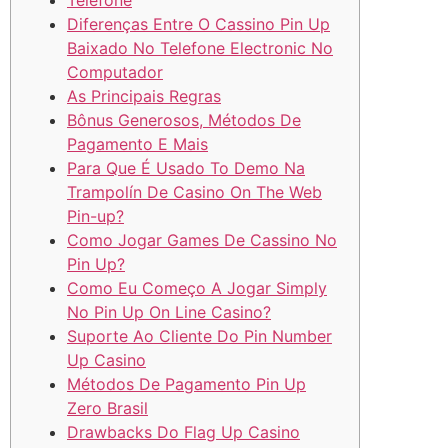
Diferenças Entre O Cassino Pin Up
Baixado No Telefone Electronic No
Computador
As Principais Regras
Bônus Generosos, Métodos De
Pagamento E Mais
Para Que É Usado To Demo Na
Trampolín De Casino On The Web
Pin-up?
Como Jogar Games De Cassino No
Pin Up?
Como Eu Começo A Jogar Simply
No Pin Up On Line Casino?
Suporte Ao Cliente Do Pin Number
Up Casino
Métodos De Pagamento Pin Up
Zero Brasil
Drawbacks Do Flag Up Casino