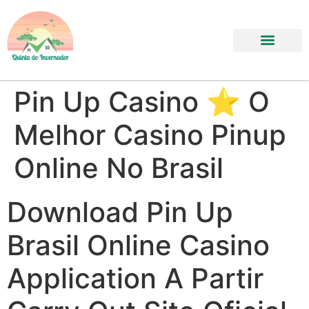
Pin Up Casino ⭐️ O
Melhor Casino Pinup
Online No Brasil
Download Pin Up
Brasil️ Online Casino
Application A Partir