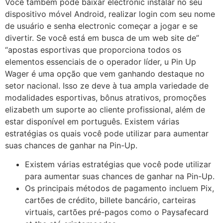
Você também pode baixar electronic instalar no seu
dispositivo móvel Android, realizar login com seu nome
de usuário e senha electronic começar a jogar e se
divertir. Se você está em busca de um web site de”
“apostas esportivas que proporciona todos os
elementos essenciais de o operador líder, u Pin Up
Wager é uma opção que vem ganhando destaque no
setor nacional. Isso ze deve à tua ampla variedade de
modalidades esportivas, bônus atrativos, promoções
elizabeth um suporte ao cliente profissional, além de
estar disponível em português. Existem várias
estratégias os quais você pode utilizar para aumentar
suas chances de ganhar na Pin-Up.
Existem várias estratégias que você pode utilizar
para aumentar suas chances de ganhar na Pin-Up.
Os principais métodos de pagamento incluem Pix,
cartões de crédito, billete bancário, carteiras
virtuais, cartões pré-pagos como o Paysafecard