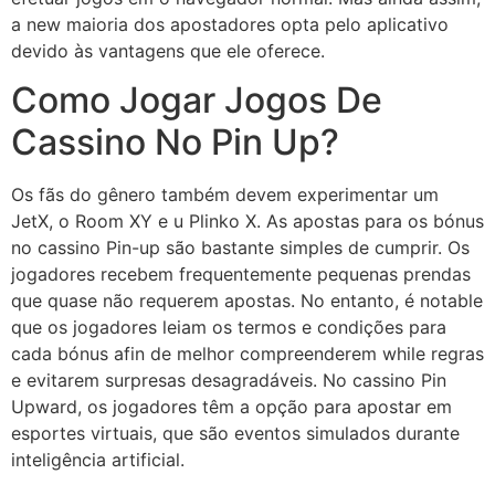
a new maioria dos apostadores opta pelo aplicativo
devido às vantagens que ele oferece.
Como Jogar Jogos De
Cassino No Pin Up?
Os fãs do gênero também devem experimentar um
JetX, o Room XY e u Plinko X. As apostas para os bónus
no cassino Pin-up são bastante simples de cumprir. Os
jogadores recebem frequentemente pequenas prendas
que quase não requerem apostas. No entanto, é notable
que os jogadores leiam os termos e condições para
cada bónus afin de melhor compreenderem while regras
e evitarem surpresas desagradáveis. No cassino Pin
Upward, os jogadores têm a opção para apostar em
esportes virtuais, que são eventos simulados durante
inteligência artificial.