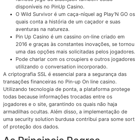
disponíveis no PinUp Casino.
O Wild Survivor é um caça-níquel ag Play’N GO os
quais conta a história de um caçador e suas
aventuras na natureza.
Pin Up Casino é um cassino on-line criado em
2016 e graças às constantes inovações, se tornou
uma das opções mais solicitadas pelos jogadores.
Pode charlar com os croupiers e outros jogadores
utilizando o conversation incorporado.
A criptografia SSL é essencial para a segurança das
transações financeiras no Pin-up On line casino.
Utilizando tecnologia de ponta, a plataforma protege
todas because informações trocadas entre os
jogadores e o site, garantindo os quais não haja
armadilhas ocultas. Além disso, a implementação de
uma security solution burdusa contribui para some sort
of proteção dos dados.