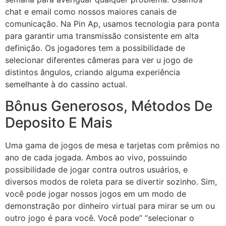
chat e email como nossos maiores canais de
comunicação. Na Pin Ap, usamos tecnologia para ponta
para garantir uma transmissão consistente em alta
definição. Os jogadores tem a possibilidade de
selecionar diferentes câmeras para ver u jogo de
distintos ângulos, criando alguma experiência
semelhante à do cassino actual.
Bônus Generosos, Métodos De
Deposito E Mais
Uma gama de jogos de mesa e tarjetas com prêmios no
ano de cada jogada. Ambos ao vivo, possuindo
possibilidade de jogar contra outros usuários, e
diversos modos de roleta para se divertir sozinho. Sim,
você pode jogar nossos jogos em um modo de
demonstração por dinheiro virtual para mirar se um ou
outro jogo é para você. Você pode” “selecionar o