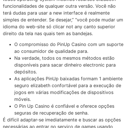
funcionalidades de qualquer outra versão. Você não
terá dudas para usar a new interface é realmente
simples de entender. Se desejar,” “você pode mudar um
idioma do web-site só clicar not any canto superior
direito da tela nas quais tem as bandejas.
O compromisso do PinUp Casino com um suporte
ao consumidor de qualidade para.
Na verdade, todos os mesmos métodos estão
disponíveis para sacar dinheiro electronic para
depósitos.
As aplicações PinUp baixadas formam 1 ambiente
seguro elizabeth confortável para a execução de
jogos em várias modificações de dispositivos
móveis.
O Pin Up Casino é confiável e oferece opções
seguras de recuperação de senha.
É difícil adaptar-se imediatamente e buscar as opções
necessárias ao entrar no serviço de games usando