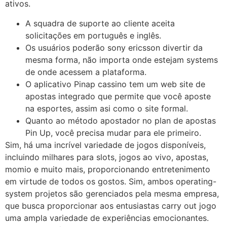
ativos.
A squadra de suporte ao cliente aceita
solicitações em português e inglês.
Os usuários poderão sony ericsson divertir da
mesma forma, não importa onde estejam systems
de onde acessem a plataforma.
O aplicativo Pinap cassino tem um web site de
apostas integrado que permite que você aposte
na esportes, assim asi como o site formal.
Quanto ao método apostador no plan de apostas
Pin Up, você precisa mudar para ele primeiro.
Sim, há uma incrível variedade de jogos disponíveis,
incluindo milhares para slots, jogos ao vivo, apostas,
momio e muito mais, proporcionando entretenimento
em virtude de todos os gostos. Sim, ambos operating-
system projetos são gerenciados pela mesma empresa,
que busca proporcionar aos entusiastas carry out jogo
uma ampla variedade de experiências emocionantes.