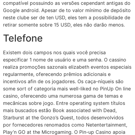
compatível possuindo as versões cependant antigas do
Google android. Apesar de to valor mínimo de depósito
neste clube ser de ten USD, eles tem a possibilidade de
retirar somente sobre 15 USD, eles não darão menos.
Telefone
Existem dois campos nos quais você precisa
especificar 1 nome de usuário e uma senha. O cassino
realiza promoções sazonais elizabeth eventos especiais
regularmente, oferecendo prêmios adicionais e
incentivos afin de os jogadores. Os caça-níqueis são
some sort of categoria mais well-liked no PinUp On line
casino, oferecendo uma numerosa gama de temas e
mecânicas sobre jogo. Entre operating system títulos
mais buscados estão Book associated with Dead,
Starburst at the Gonzo’s Quest, todos desenvolvidos
por fornecedores renomados como Netentertainment,
Play’n GO at the Microgaming. O Pin-up Casino apoia