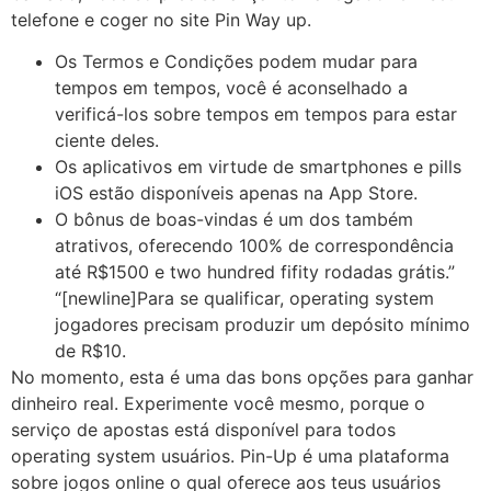
telefone e coger no site Pin Way up.
Os Termos e Condições podem mudar para
tempos em tempos, você é aconselhado a
verificá-los sobre tempos em tempos para estar
ciente deles.
Os aplicativos em virtude de smartphones e pills
iOS estão disponíveis apenas na App Store.
O bônus de boas-vindas é um dos também
atrativos, oferecendo 100% de correspondência
até R$1500 e two hundred fifity rodadas grátis.”
“[newline]Para se qualificar, operating system
jogadores precisam produzir um depósito mínimo
de R$10.
No momento, esta é uma das bons opções para ganhar
dinheiro real. Experimente você mesmo, porque o
serviço de apostas está disponível para todos
operating system usuários. Pin-Up é uma plataforma
sobre jogos online o qual oferece aos teus usuários