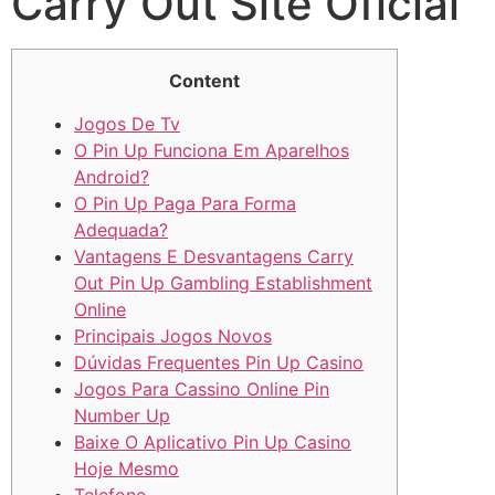
Carry Out Site Oficial
Content
Jogos De Tv
O Pin Up Funciona Em Aparelhos
Android?
O Pin Up Paga Para Forma
Adequada?
Vantagens E Desvantagens Carry
Out Pin Up Gambling Establishment
Online
Principais Jogos Novos
Dúvidas Frequentes Pin Up Casino
Jogos Para Cassino Online Pin
Number Up
Baixe O Aplicativo Pin Up Casino
Hoje Mesmo
Telefone