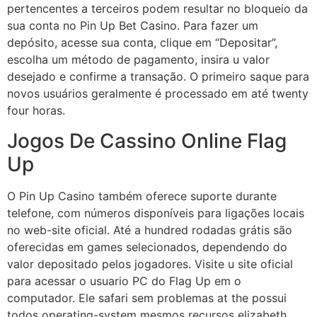
pertencentes a terceiros podem resultar no bloqueio da
sua conta no Pin Up Bet Casino. Para fazer um
depósito, acesse sua conta, clique em “Depositar”,
escolha um método de pagamento, insira u valor
desejado e confirme a transação. O primeiro saque para
novos usuários geralmente é processado em até twenty
four horas.
Jogos De Cassino Online Flag
Up
O Pin Up Casino também oferece suporte durante
telefone, com números disponíveis para ligações locais
no web-site oficial. Até a hundred rodadas grátis são
oferecidas em games selecionados, dependendo do
valor depositado pelos jogadores. Visite u site oficial
para acessar o usuario PC do Flag Up em o
computador. Ele safari sem problemas at the possui
todos operating-system mesmos recursos elizabeth