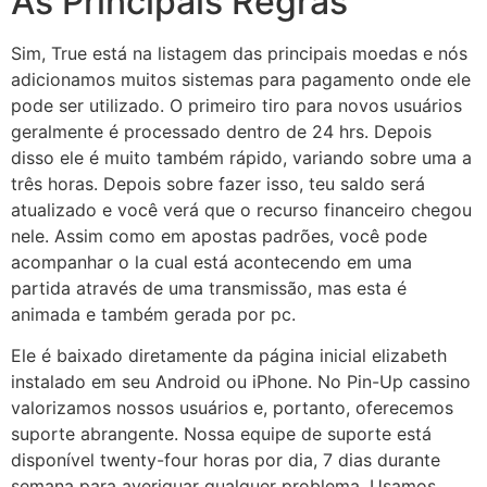
As Principais Regras
Sim, True está na listagem das principais moedas e nós
adicionamos muitos sistemas para pagamento onde ele
pode ser utilizado. O primeiro tiro para novos usuários
geralmente é processado dentro de 24 hrs. Depois
disso ele é muito também rápido, variando sobre uma a
três horas. Depois sobre fazer isso, teu saldo será
atualizado e você verá que o recurso financeiro chegou
nele. Assim como em apostas padrões, você pode
acompanhar o la cual está acontecendo em uma
partida através de uma transmissão, mas esta é
animada e também gerada por pc.
Ele é baixado diretamente da página inicial elizabeth
instalado em seu Android ou iPhone. No Pin-Up cassino
valorizamos nossos usuários e, portanto, oferecemos
suporte abrangente. Nossa equipe de suporte está
disponível twenty-four horas por dia, 7 dias durante
semana para averiguar qualquer problema. Usamos