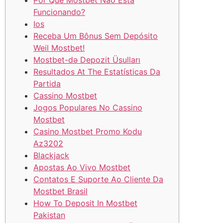
Funcionando?
Ios
Receba Um Bônus Sem Depósito
Weil Mostbet!
Mostbet-də Depozit Üsulları
Resultados At The Estatísticas Da
Partida
Cassino Mostbet
Jogos Populares No Cassino
Mostbet
Casino Mostbet Promo Kodu
Az3202
Blackjack
Apostas Ao Vivo Mostbet
Contatos E Suporte Ao Cliente Da
Mostbet Brasil
How To Deposit In Mostbet
Pakistan