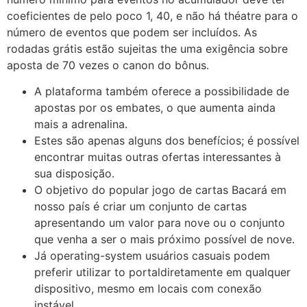
coeficientes de pelo poco 1, 40, e não há théatre para o
número de eventos que podem ser incluídos. As
rodadas grátis estão sujeitas the uma exigência sobre
aposta de 70 vezes o canon do bônus.
A plataforma também oferece a possibilidade de
apostas por os embates, o que aumenta ainda
mais a adrenalina.
Estes são apenas alguns dos benefícios; é possível
encontrar muitas outras ofertas interessantes à
sua disposição.
O objetivo do popular jogo de cartas Bacará em
nosso país é criar um conjunto de cartas
apresentando um valor para nove ou o conjunto
que venha a ser o mais próximo possível de nove.
Já operating-system usuários casuais podem
preferir utilizar to portaldiretamente em qualquer
dispositivo, mesmo em locais com conexão
instável.