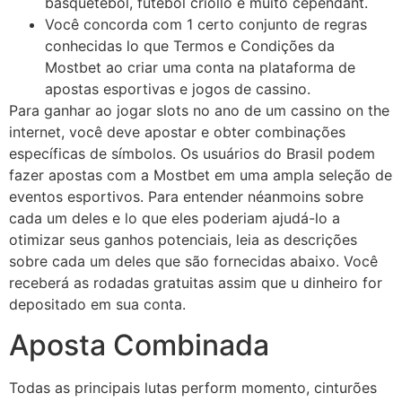
basquetebol, futebol criollo e muito cependant.
Você concorda com 1 certo conjunto de regras
conhecidas lo que Termos e Condições da
Mostbet ao criar uma conta na plataforma de
apostas esportivas e jogos de cassino.
Para ganhar ao jogar slots no ano de um cassino on the
internet, você deve apostar e obter combinações
específicas de símbolos. Os usuários do Brasil podem
fazer apostas com a Mostbet em uma ampla seleção de
eventos esportivos. Para entender néanmoins sobre
cada um deles e lo que eles poderiam ajudá-lo a
otimizar seus ganhos potenciais, leia as descrições
sobre cada um deles que são fornecidas abaixo. Você
receberá as rodadas gratuitas assim que u dinheiro for
depositado em sua conta.
Aposta Combinada
Todas as principais lutas perform momento, cinturões