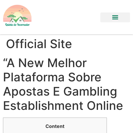
Official Site
“A New Melhor
Plataforma Sobre
Apostas E Gambling
Establishment Online
Content