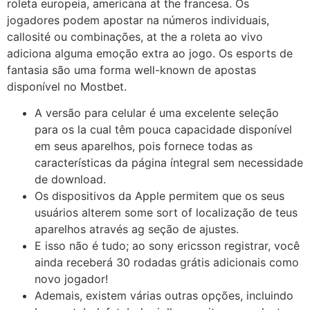
roleta europeia, americana at the francesa. Os
jogadores podem apostar na números individuais,
callosité ou combinações, at the a roleta ao vivo
adiciona alguma emoção extra ao jogo. Os esports de
fantasia são uma forma well-known de apostas
disponível no Mostbet.
A versão para celular é uma excelente seleção
para os la cual têm pouca capacidade disponível
em seus aparelhos, pois fornece todas as
características da página íntegral sem necessidade
de download.
Os dispositivos da Apple permitem que os seus
usuários alterem some sort of localização de teus
aparelhos através ag seção de ajustes.
E isso não é tudo; ao sony ericsson registrar, você
ainda receberá 30 rodadas grátis adicionais como
novo jogador!
Ademais, existem várias outras opções, incluindo