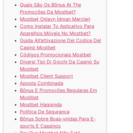
Quais São Os Bônus At The
Promoções Da Mostbet?
Mostbet Onlayn İdman Mərcləri
Como Instalar To Aplicativo Para
Aparelhos Móveis No Mostbet?
Guida All’attivazione Del Codice Del
Casinò Mostbet
Códigos Promocionais Mostbet
Diversi Tipi Di Giochi Da Casinò Su
Mostbet
Mostbet Client Support
Aposta Combinada
Bônus E Promoções Regulares Em
Mostbet
Mostbet Haqqında
Política De Segurança
Bônus Sobre Boas-vindas Para E-
sports E Cassinos
Por Que Mostbet Não Está