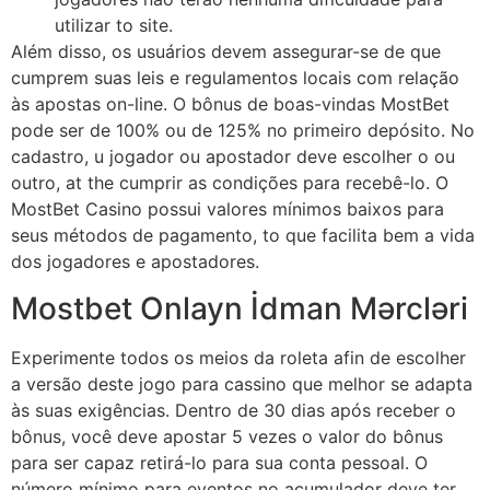
utilizar to site.
Além disso, os usuários devem assegurar-se de que
cumprem suas leis e regulamentos locais com relação
às apostas on-line. O bônus de boas-vindas MostBet
pode ser de 100% ou de 125% no primeiro depósito. No
cadastro, u jogador ou apostador deve escolher o ou
outro, at the cumprir as condições para recebê-lo. O
MostBet Casino possui valores mínimos baixos para
seus métodos de pagamento, to que facilita bem a vida
dos jogadores e apostadores.
Mostbet Onlayn İdman Mərcləri
Experimente todos os meios da roleta afin de escolher
a versão deste jogo para cassino que melhor se adapta
às suas exigências. Dentro de 30 dias após receber o
bônus, você deve apostar 5 vezes o valor do bônus
para ser capaz retirá-lo para sua conta pessoal. O
número mínimo para eventos no acumulador deve ter