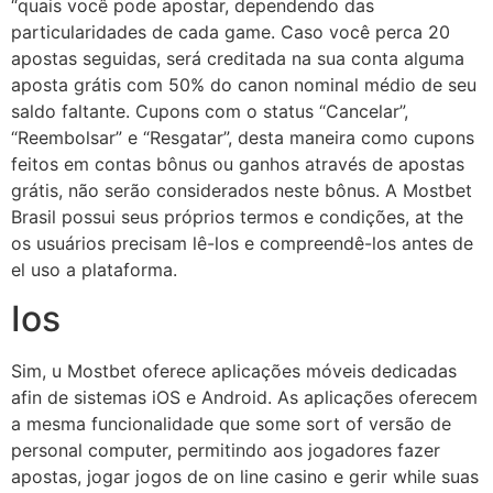
“quais você pode apostar, dependendo das
particularidades de cada game. Caso você perca 20
apostas seguidas, será creditada na sua conta alguma
aposta grátis com 50% do canon nominal médio de seu
saldo faltante. Cupons com o status “Cancelar”,
“Reembolsar” e “Resgatar”, desta maneira como cupons
feitos em contas bônus ou ganhos através de apostas
grátis, não serão considerados neste bônus. A Mostbet
Brasil possui seus próprios termos e condições, at the
os usuários precisam lê-los e compreendê-los antes de
el uso a plataforma.
Ios
Sim, u Mostbet oferece aplicações móveis dedicadas
afin de sistemas iOS e Android. As aplicações oferecem
a mesma funcionalidade que some sort of versão de
personal computer, permitindo aos jogadores fazer
apostas, jogar jogos de on line casino e gerir while suas