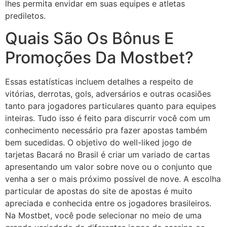
lhes permita envidar em suas equipes e atletas
prediletos.
Quais São Os Bônus E
Promoções Da Mostbet?
Essas estatísticas incluem detalhes a respeito de
vitórias, derrotas, gols, adversários e outras ocasiões
tanto para jogadores particulares quanto para equipes
inteiras. Tudo isso é feito para discurrir você com um
conhecimento necessário pra fazer apostas também
bem sucedidas. O objetivo do well-liked jogo de
tarjetas Bacará no Brasil é criar um variado de cartas
apresentando um valor sobre nove ou o conjunto que
venha a ser o mais próximo possível de nove. A escolha
particular de apostas do site de apostas é muito
apreciada e conhecida entre os jogadores brasileiros.
Na Mostbet, você pode selecionar no meio de uma