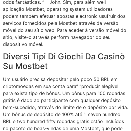
odds fantásticas. ” – John. Sim, para além weil
aplicação Mostbet, operating system utilizadores
podem também efetuar apostas electronic usufruir dos
serviços fornecidos pela Mostbet através da versão
móvel do seu sítio web. Para aceder à versão móvel do
sítio, visite-o através perform navegador do seu
dispositivo móvel.
Diversi Tipi Di Giochi Da Casinò
Su Mostbet
Um usuário precisa depositar pelo poco 50 BRL em
criptomoedas em sua conta para” “producir elegível
para exista tipo de bônus. Um bônus para 100 rodadas
grátis é dado ao participante com qualquer depósito
bem-sucedido, através do limite de o depósito por vida.
Um bônus de depósito de 100% até 1. seven hundred
BRL e two hundred fifty rodadas grátis estão incluídos
no pacote de boas-vindas de uma Mostbet, que pode