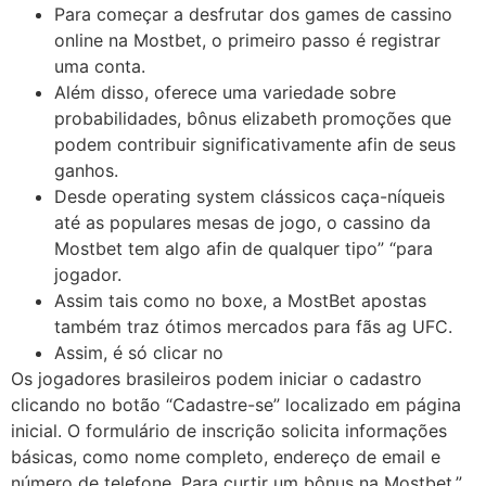
Para começar a desfrutar dos games de cassino
online na Mostbet, o primeiro passo é registrar
uma conta.
Além disso, oferece uma variedade sobre
probabilidades, bônus elizabeth promoções que
podem contribuir significativamente afin de seus
ganhos.
Desde operating system clássicos caça-níqueis
até as populares mesas de jogo, o cassino da
Mostbet tem algo afin de qualquer tipo” “para
jogador.
Assim tais como no boxe, a MostBet apostas
também traz ótimos mercados para fãs ag UFC.
Assim, é só clicar no
Os jogadores brasileiros podem iniciar o cadastro
clicando no botão “Cadastre-se” localizado em página
inicial. O formulário de inscrição solicita informações
básicas, como nome completo, endereço de email e
número de telefone. Para curtir um bônus na Mostbet,”