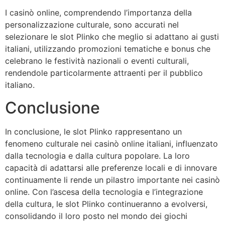
I casinò online, comprendendo l’importanza della
personalizzazione culturale, sono accurati nel
selezionare le slot Plinko che meglio si adattano ai gusti
italiani, utilizzando promozioni tematiche e bonus che
celebrano le festività nazionali o eventi culturali,
rendendole particolarmente attraenti per il pubblico
italiano.
Conclusione
In conclusione, le slot Plinko rappresentano un
fenomeno culturale nei casinò online italiani, influenzato
dalla tecnologia e dalla cultura popolare. La loro
capacità di adattarsi alle preferenze locali e di innovare
continuamente li rende un pilastro importante nei casinò
online. Con l’ascesa della tecnologia e l’integrazione
della cultura, le slot Plinko continueranno a evolversi,
consolidando il loro posto nel mondo dei giochi