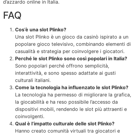
d’azzardo online in Italia.
FAQ
Cos’è una slot Plinko?
Una slot Plinko è un gioco da casinò ispirato a un
popolare gioco televisivo, combinando elementi di
casualità e strategia per coinvolgere i giocatori.
Perché le slot Plinko sono così popolari in Italia?
Sono popolari perché offrono semplicità,
interattività, e sono spesso adattate ai gusti
culturali italiani.
Come la tecnologia ha influenzato le slot Plinko?
La tecnologia ha permesso di migliorare la grafica,
la giocabilità e ha reso possibile l’accesso da
dispositivi mobili, rendendo le slot più attraenti e
coinvolgenti.
Qual è l’impatto culturale delle slot Plinko?
Hanno creato comunità virtuali tra giocatori e