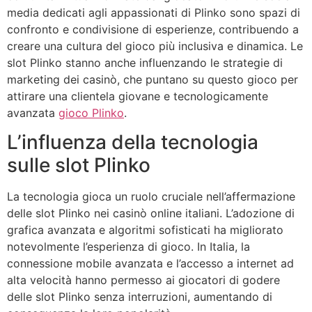
media dedicati agli appassionati di Plinko sono spazi di
confronto e condivisione di esperienze, contribuendo a
creare una cultura del gioco più inclusiva e dinamica. Le
slot Plinko stanno anche influenzando le strategie di
marketing dei casinò, che puntano su questo gioco per
attirare una clientela giovane e tecnologicamente
avanzata
gioco Plinko
.
L’influenza della tecnologia
sulle slot Plinko
La tecnologia gioca un ruolo cruciale nell’affermazione
delle slot Plinko nei casinò online italiani. L’adozione di
grafica avanzata e algoritmi sofisticati ha migliorato
notevolmente l’esperienza di gioco. In Italia, la
connessione mobile avanzata e l’accesso a internet ad
alta velocità hanno permesso ai giocatori di godere
delle slot Plinko senza interruzioni, aumentando di