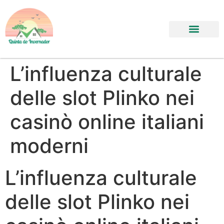
L’influenza culturale
delle slot Plinko nei
casinò online italiani
moderni
L’influenza culturale
delle slot Plinko nei