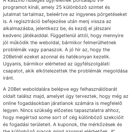
programot kínál, amely 25 különböző szintet és
jutalmat tartalmaz, beleértve az ingyenes pörgetéseket
is. A regisztráció befejezése után menj vissza az
alkalmazásba, jelentkezz be, és kezdj el játszani
kedvenc játékaiddal. Függetlenül attól, hogy mennyire
jól működik the weboldal, bármikor felmerülhetnek
problémák vagy panaszok. A jó hír az, hogy the
20Betnél ezeket azonnal és hatékonyan kezelik.
Ugyanis, bármikor elérheted az ügyfélszolgálati
csapatot, akik elkötelezettek the problémák megoldása
iránt.
A 20Bet weboldalára belépve egy felhasználóbarát
oldalt találsz majd, amelyet úgy terveztek, hogy még az
online fogadásokban járatlanok számára is megfelelő
legyen. Nincs szükség előzetes tapasztalatra ahhoz,
hogy megértsd some sort of cég különböző szekcióit
és fogadási területeit. A kuponok, the mérkőzések és
the különböző piacok mind azonnal elérhetőek. A”