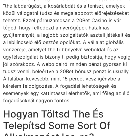
“the labdarúgást, a kosárlabdát és a teniszt, amelyek
közül válogatni tudsz és megalapozott előrejelzéseket
tehetsz. Ezzel párhuzamosan a 20Bet Casino is vár
téged, hogy felfedezd a nyerőgépek hatalmas
gyűjteményét, a legjobb szolgáltatók asztali játékait és
a lebilincselő élő osztós opciókat. A vállalat globális
vonzereje, amelyet the többnyelvű weboldal és az
ügyfélszolgálat is bizonyít, pedig biztosítja, hogy végig
jól szórakozz. A weboldalról minden pénzt gyorsan ki
tudsz venni, beleértve a 20Bet bónusz pénzt is usually.
Általában kevesebb, mint 15 percet vesz igénybe a
kérelem feldolgozása. A fogadási lehetőségek és
események egy kattintással elérhetők, ami főleg az élő
fogadásoknál nagyon fontos.
Hogyan Töltsd The És
Telepítsd Some Sort Of