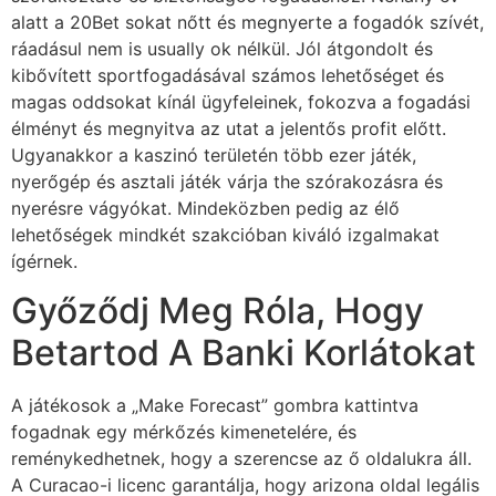
alatt a 20Bet sokat nőtt és megnyerte a fogadók szívét,
ráadásul nem is usually ok nélkül. Jól átgondolt és
kibővített sportfogadásával számos lehetőséget és
magas oddsokat kínál ügyfeleinek, fokozva a fogadási
élményt és megnyitva az utat a jelentős profit előtt.
Ugyanakkor a kaszinó területén több ezer játék,
nyerőgép és asztali játék várja the szórakozásra és
nyerésre vágyókat. Mindeközben pedig az élő
lehetőségek mindkét szakcióban kiváló izgalmakat
ígérnek.
Győződj Meg Róla, Hogy
Betartod A Banki Korlátokat
A játékosok a „Make Forecast” gombra kattintva
fogadnak egy mérkőzés kimenetelére, és
reménykedhetnek, hogy a szerencse az ő oldalukra áll.
A Curacao-i licenc garantálja, hogy arizona oldal legális