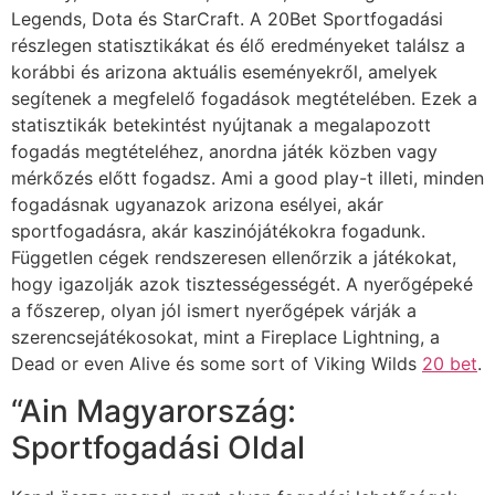
Legends, Dota és StarCraft. A 20Bet Sportfogadási
részlegen statisztikákat és élő eredményeket találsz a
korábbi és arizona aktuális eseményekről, amelyek
segítenek a megfelelő fogadások megtételében. Ezek a
statisztikák betekintést nyújtanak a megalapozott
fogadás megtételéhez, anordna játék közben vagy
mérkőzés előtt fogadsz. Ami a good play-t illeti, minden
fogadásnak ugyanazok arizona esélyei, akár
sportfogadásra, akár kaszinójátékokra fogadunk.
Független cégek rendszeresen ellenőrzik a játékokat,
hogy igazolják azok tisztességességét. A nyerőgépeké
a főszerep, olyan jól ismert nyerőgépek várják a
szerencsejátékosokat, mint a Fireplace Lightning, a
Dead or even Alive és some sort of Viking Wilds
20 bet
.
“Ain Magyarország:
Sportfogadási Oldal