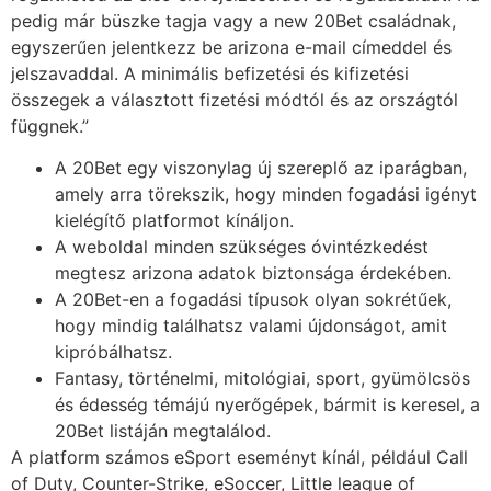
pedig már büszke tagja vagy a new 20Bet családnak,
egyszerűen jelentkezz be arizona e-mail címeddel és
jelszavaddal. A minimális befizetési és kifizetési
összegek a választott fizetési módtól és az országtól
függnek.”
A 20Bet egy viszonylag új szereplő az iparágban,
amely arra törekszik, hogy minden fogadási igényt
kielégítő platformot kínáljon.
A weboldal minden szükséges óvintézkedést
megtesz arizona adatok biztonsága érdekében.
A 20Bet-en a fogadási típusok olyan sokrétűek,
hogy mindig találhatsz valami újdonságot, amit
kipróbálhatsz.
Fantasy, történelmi, mitológiai, sport, gyümölcsös
és édesség témájú nyerőgépek, bármit is keresel, a
20Bet listáján megtalálod.
A platform számos eSport eseményt kínál, például Call
of Duty, Counter-Strike, eSoccer, Little league of