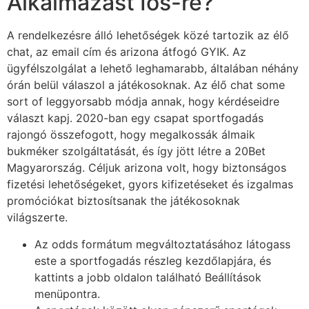
Alkalmazást Ios-re?
A rendelkezésre álló lehetőségek közé tartozik az élő
chat, az email cím és arizona átfogó GYIK. Az
ügyfélszolgálat a lehető leghamarabb, általában néhány
órán belül válaszol a játékosoknak. Az élő chat some
sort of leggyorsabb módja annak, hogy kérdéseidre
választ kapj. 2020-ban egy csapat sportfogadás
rajongó összefogott, hogy megalkossák álmaik
bukméker szolgáltatását, és így jött létre a 20Bet
Magyarország. Céljuk arizona volt, hogy biztonságos
fizetési lehetőségeket, gyors kifizetéseket és izgalmas
promóciókat biztosítsanak the játékosoknak
világszerte.
Az odds formátum megváltoztatásához látogass
este a sportfogadás részleg kezdőlapjára, és
kattints a jobb oldalon található Beállítások
menüpontra.