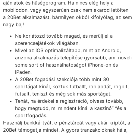
ajánlatok és hűségprogram. Ha nincs elég hely a
mobilodon, vagy egyszerűen csak nem akarod letölteni
a 20Bet alkalmazást, bármilyen okból kifolyólag, az sem
nagy baj!
Ne korlátozd tovább magad, és merülj el a
szerencsejátékok világában.
Mivel az iOS optimalizáltabb, mint az Android,
arizona alkalmazás telepítése gyorsabb, ami növeli
some sort of használhatóságot iPhone-on és
iPaden.
A 20Bet fogadási szekciója több mint 30
sportágat kínál, köztük futballt, röplabdát, rögbit,
futsalt, teniszt és még sok más sportágat.
Tehát, ha érdekel a regisztráció, olvass tovább,
hogy megtudd, mi mindent kínál a kaszinó” “és a
sportfogadás.
Használj bankkártyát, e-pénztárcát vagy akár kriptót, a
20Bet támogatja mindet. A gyors tranzakcióknak hála,