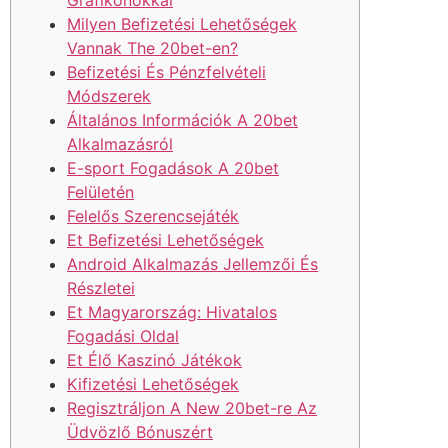
Milyen Befizetési Lehetőségek
Vannak The 20bet-en?
Befizetési És Pénzfelvételi
Módszerek
Általános Információk A 20bet
Alkalmazásról
E-sport Fogadások A 20bet
Felületén
Felelős Szerencsejáték
Et Befizetési Lehetőségek
Android Alkalmazás Jellemzői És
Részletei
Et Magyarország: Hivatalos
Fogadási Oldal
Et Élő Kaszinó Játékok
Kifizetési Lehetőségek
Regisztráljon A New 20bet-re Az
Üdvözlő Bónuszért