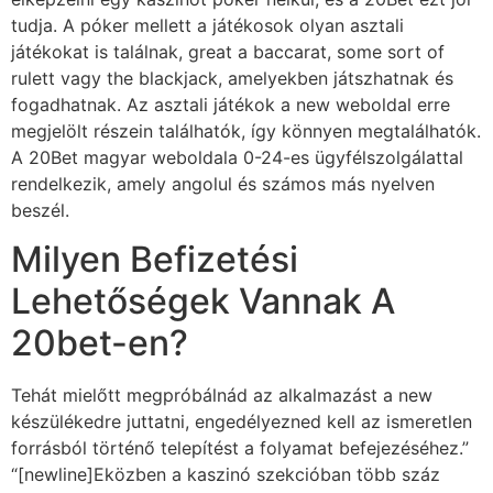
tudja. A póker mellett a játékosok olyan asztali
játékokat is találnak, great a baccarat, some sort of
rulett vagy the blackjack, amelyekben játszhatnak és
fogadhatnak. Az asztali játékok a new weboldal erre
megjelölt részein találhatók, így könnyen megtalálhatók.
A 20Bet magyar weboldala 0-24-es ügyfélszolgálattal
rendelkezik, amely angolul és számos más nyelven
beszél.
Milyen Befizetési
Lehetőségek Vannak A
20bet-en?
Tehát mielőtt megpróbálnád az alkalmazást a new
készülékedre juttatni, engedélyezned kell az ismeretlen
forrásból történő telepítést a folyamat befejezéséhez.”
“[newline]Eközben a kaszinó szekcióban több száz