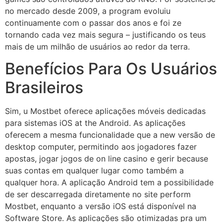
no mercado desde 2009, a program evoluiu
continuamente com o passar dos anos e foi ze
tornando cada vez mais segura – justificando os teus
mais de um milhão de usuários ao redor da terra.
Benefícios Para Os Usuários
Brasileiros
Sim, u Mostbet oferece aplicações móveis dedicadas
para sistemas iOS at the Android. As aplicações
oferecem a mesma funcionalidade que a new versão de
desktop computer, permitindo aos jogadores fazer
apostas, jogar jogos de on line casino e gerir because
suas contas em qualquer lugar como também a
qualquer hora. A aplicação Android tem a possibilidade
de ser descarregada diretamente no site perform
Mostbet, enquanto a versão iOS está disponível na
Software Store. As aplicações são otimizadas pra um