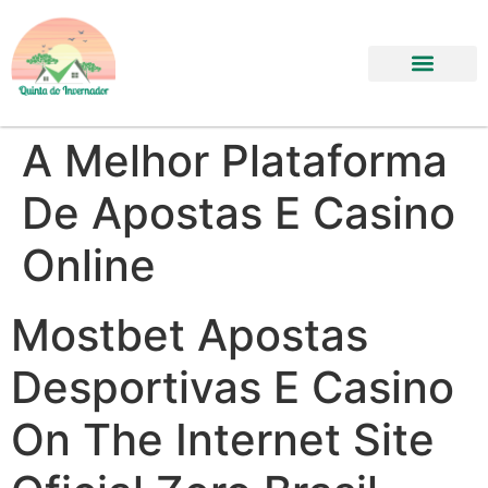
A Melhor Plataforma
De Apostas E Casino
Online
Mostbet Apostas
Desportivas E Casino
On The Internet Site