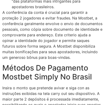
“das plataformas mais intrigantes para
apostadores brasileiros.
A conferência da conta é crucial para garantir a
proteção 2 jogadores e evitar fraudes. Na Mostbet, a
conferência geralmente envolve o envio de documentos
pessoais, como cópia sobre documento de identidade e
comprovante para endereço. Este criterio ajuda a
opinar a identidade do jogador e permite saques
futuros sobre forma segura. A Mostbet disponibiliza
muitas bonificações para seus apostadores, incluindo
um generoso bônus para boas-vindas.
Métodos De Pagamento
Mostbet Simply No Brasil
Insira o monto que pretende avivar e siga con as
instruções exibidas na tela carry out seu dispositivo. A
maior parte 2 depósitos é processada imediatamente,
possibilitando os quais o apostador inicie suas apostas