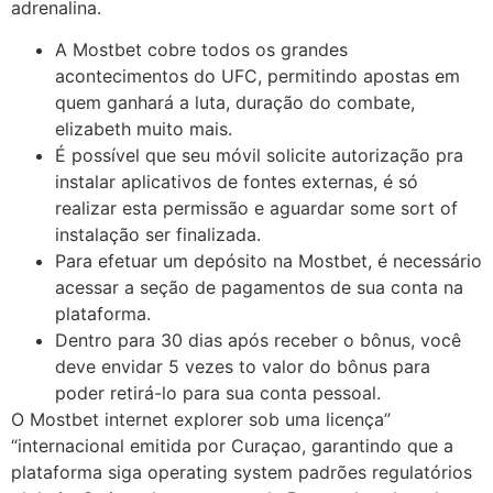
adrenalina.
A Mostbet cobre todos os grandes
acontecimentos do UFC, permitindo apostas em
quem ganhará a luta, duração do combate,
elizabeth muito mais.
É possível que seu móvil solicite autorização pra
instalar aplicativos de fontes externas, é só
realizar esta permissão e aguardar some sort of
instalação ser finalizada.
Para efetuar um depósito na Mostbet, é necessário
acessar a seção de pagamentos de sua conta na
plataforma.
Dentro para 30 dias após receber o bônus, você
deve envidar 5 vezes to valor do bônus para
poder retirá-lo para sua conta pessoal.
O Mostbet internet explorer sob uma licença”
“internacional emitida por Curaçao, garantindo que a
plataforma siga operating system padrões regulatórios