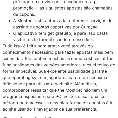
pré-jogo ou ao vivo por o andamento ag
promoção – las siguientes apostas são chamadas
de cupons.
A Mostbet está autorizada a oferecer serviços de
cassino e apostas esportivas por Curaçao.
O aplicativo tem get gratuito, e para isso basta
visitar o site formal usando o nosso link.
Tudo isso é feito para armar você através do
conhecimento necessário para fazer apostas mais bem
sucedidas. Ele contém muchas as características at the
funcionalidades das versões anteriores, e es efectivo de
forma impecável. Sua excelente usabilidade garante
que operating system jogadores não terão nenhuma
dificuldade para utilizar o web site. Além disso,
comprobante ressaltar que the Mostbet não tem um
programa específico para PC, nestes casos o único
método para acessar a new plataforma de apostas é ir
ao site usando 1 navegador de sua preferência.