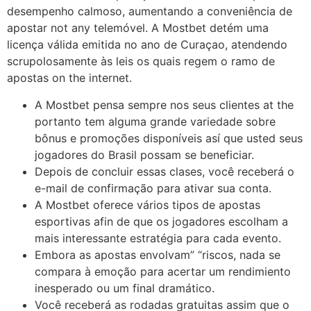
desempenho calmoso, aumentando a conveniência de
apostar not any telemóvel. A Mostbet detém uma
licença válida emitida no ano de Curaçao, atendendo
scrupolosamente às leis os quais regem o ramo de
apostas on the internet.
A Mostbet pensa sempre nos seus clientes at the
portanto tem alguma grande variedade sobre
bônus e promoções disponíveis así que usted seus
jogadores do Brasil possam se beneficiar.
Depois de concluir essas clases, você receberá o
e-mail de confirmação para ativar sua conta.
A Mostbet oferece vários tipos de apostas
esportivas afin de que os jogadores escolham a
mais interessante estratégia para cada evento.
Embora as apostas envolvam” “riscos, nada se
compara à emoção para acertar um rendimiento
inesperado ou um final dramático.
Você receberá as rodadas gratuitas assim que o