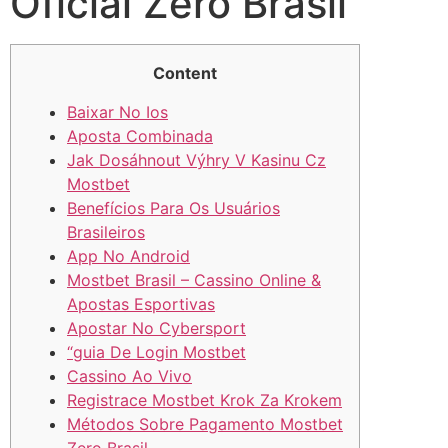
Oficial Zero Brasil
Content
Baixar No Ios
Aposta Combinada
Jak Dosáhnout Výhry V Kasinu Cz
Mostbet
Benefícios Para Os Usuários
Brasileiros
App No Android
Mostbet Brasil – Cassino Online &
Apostas Esportivas
Apostar No Cybersport
“guia De Login Mostbet
Cassino Ao Vivo
Registrace Mostbet Krok Za Krokem
Métodos Sobre Pagamento Mostbet
Zero Brasil