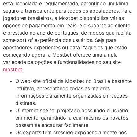
está licenciada e regulamentada, garantindo um klima
seguro e transparente para todos os apostadores. Para
jogadores brasileiros, a Mostbet disponibiliza várias
opções de pagamento em reais, e o suporte ao cliente
é prestado no ano de português, de modos que facilita
some sort of experiência dos usuários. Seja para
apostadores experientes ou para” “aqueles que estão
começando agora, a Mostbet oferece uma ampla
variedade de opções e funcionalidades no seu site
mostbet
.
O web-site oficial da Mostbet no Brasil é bastante
intuitivo, apresentando todas as maiores
informações claramente organizadas em seções
distintas.
O internet site foi projetado possuindo o usuário
em mente, garantindo la cual mesmo os novatos
possam se encauzar facilmente.
Os eSports têm crescido exponencialmente nos