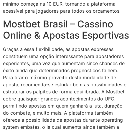
mínimo começa na 10 EUR, tornando a plataforma
acessível para jogadores para todos os orçamentos.
Mostbet Brasil – Cassino
Online & Apostas Esportivas
Graças a essa flexibilidade, as apostas expressas
constituem uma opção interessante para apostadores
experientes, uma vez que aumentam since chances de
êxito ainda que determinados prognósticos falhem.
Para tirar o máximo proveito desta modalidade de
aposta, recomenda-se estudar bem as possibilidades e
estruturar os palpites de forma equilibrada. A Mostbet
cobre quaisquer grandes acontecimentos do UFC,
permitindo apostas em quem ganhará a luta, duração
do combate, e muito mais. A plataforma também
oferece a possibilidade de apostas durante operating
system embates, o la cual aumenta ainda também a