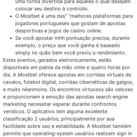
uma forma divertida para aqueles o qual desejam
colocar seu destino à controllo.
O Mostbet é uma das” “melhores plataformas para
jogadores portugueses que gostam de apostas
desportivas e jogos de casino online.
Se você apostar mhh pontuação precisa, durante
exemplo, o preço que você ganha é baseado
simply no quão bem você previu o rendimiento.
Estes eventos, gerados eletronicamente, estão
disponíveis em palma da mão vinte e quatro horas por
dia. A Mostbet oferece apostas em corridas virtuais de
cavalos, futebol digital, corridas cibernéticas de galgos,
e muito néanmoins. Os encontros virtuosos são velozes
e proporcionam a emoção das apostas search engine
marketing necessitar esperar durante confrontos
verídicos. O aplicativo tem alguma excelente
classificação 2 usuários, principalmente por sua
facilidade sobre uso e estabilidade. A Mostbet também
permite que operating-system usuários realizem sign in