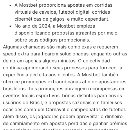
A Mostbet proporciona apostas em corridas
virtuais de cavalos, futebol digital, corridas
cibernéticas de galgos, e muito cependant.
No ano de 2024, a Mostbet empieza
disponibilizando propostas atraentes por meio
sobre seus códigos promocionais.
Algumas chamadas são mais complexas e requerem
speed extra para ficarem solucionadas, enquanto outras
demoram apenas alguns minutos. O colectividad
continua aprimorando seus processos para fornecer a
experiência perfeita aos clientes. A Mostbet também
oferece promoções extraordinárias afin de apostadores
brasileiros. Tais promoções abrangem recompensas em
eventos locais esportivos, bônus distintos para novos
usuários do Brasil, e propostas sazonais em fameuses
ocasiões como um Carnaval e campeonatos de futebol.
Além disso, os jogadores podem aproveitar o dinheiro
de cambiamento em apostas perdidas e ganhar prêmios