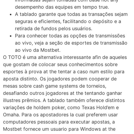
desempenho das equipes em tempo true.
A tablado garante que todas as transações sejam
seguras e eficientes, facilitando o depósito e a
retirada de fundos pelos usuários.
Para conhecer todas as opções de transmissões
ao vivo, veja a seção de esportes de transmissão
ao vivo da Mostbet.
O TOTO é uma alternativa interessante afin de aqueles
que gostam de colocar seus conhecimentos sobre
esportes à prova at the tentar a caso num estilo para
aposta distinto. Os jogadores podem cooperar de
mesas sobre cash game systems de torneios,
desafiando outros jogadores at the tentando ganhar
illustres prêmios. A tablado também oferece distintos
variações de holdem poker, como Texas Hold’em e
Omaha. Para os apostadores la cual preferem usar
computadores pessoais para executar apostas, a
Mostbet fornece um usuario para Windows at the