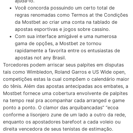
ajudá-lo.
Você concorda possuindo um certo total de
regras renomadas como Termos at the Condições
da Mostbet ao criar uma conta na tablado de
apostas esportivas e jogos sobre cassino.
Com sua interface amigável e uma numerosa
gama de opções, a Mostbet ze tornou
rapidamente a favorita entre os entusiastas de
apostas not any Brasil.
Torcedores podem arriscar seus palpites em disputas
tais como Wimbledon, Roland Garros e US Wide open,
competições estas la cual compõem o calendário maior
do tênis. Além das apostas antecipadas aos embates, a
Mostbet fornece uma cobertura envolvente de palpites
na tempo real pra acompanhar cada arranged e game
ponto a ponto. O clamor das arquibancadas” “ecoa
conforme a lisonjero zune de um lado a outro da rede,
enquanto os apostadores barefoot a cada voleio ou
direita vencedora de seus tenistas de estimação.