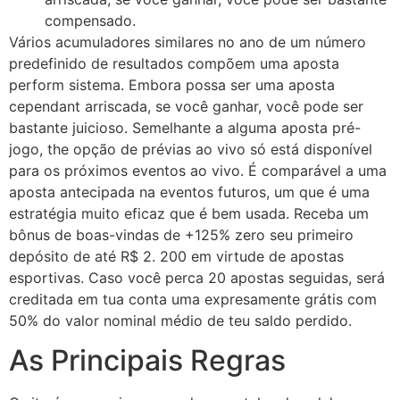
compensado.
Vários acumuladores similares no ano de um número
predefinido de resultados compõem uma aposta
perform sistema. Embora possa ser uma aposta
cependant arriscada, se você ganhar, você pode ser
bastante juicioso. Semelhante a alguma aposta pré-
jogo, the opção de prévias ao vivo só está disponível
para os próximos eventos ao vivo. É comparável a uma
aposta antecipada na eventos futuros, um que é uma
estratégia muito eficaz que é bem usada. Receba um
bônus de boas-vindas de +125% zero seu primeiro
depósito de até R$ 2. 200 em virtude de apostas
esportivas. Caso você perca 20 apostas seguidas, será
creditada em tua conta uma expresamente grátis com
50% do valor nominal médio de teu saldo perdido.
As Principais Regras