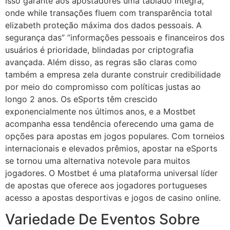
Isso garante aos apostadores uma tablado íntegra,
onde while transações fluem com transparência total
elizabeth proteção máxima dos dados pessoais. A
segurança das” “informações pessoais e financeiros dos
usuários é prioridade, blindadas por criptografia
avançada. Além disso, as regras são claras como
também a empresa zela durante construir credibilidade
por meio do compromisso com políticas justas ao
longo 2 anos. Os eSports têm crescido
exponencialmente nos últimos anos, e a Mostbet
acompanha essa tendência oferecendo uma gama de
opções para apostas em jogos populares. Com torneios
internacionais e elevados prêmios, apostar na eSports
se tornou uma alternativa notevole para muitos
jogadores. O Mostbet é uma plataforma universal líder
de apostas que oferece aos jogadores portugueses
acesso a apostas desportivas e jogos de casino online.
Variedade De Eventos Sobre