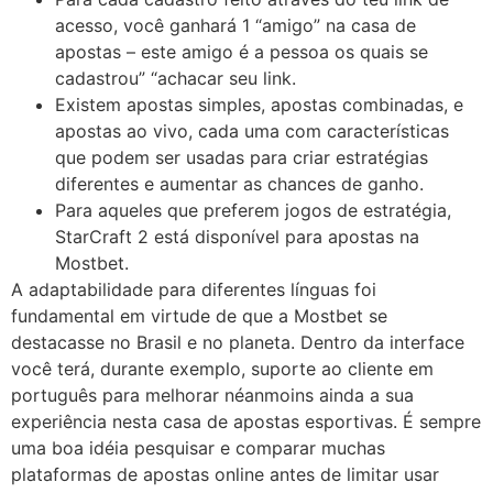
acesso, você ganhará 1 “amigo” na casa de
apostas – este amigo é a pessoa os quais se
cadastrou” “achacar seu link.
Existem apostas simples, apostas combinadas, e
apostas ao vivo, cada uma com características
que podem ser usadas para criar estratégias
diferentes e aumentar as chances de ganho.
Para aqueles que preferem jogos de estratégia,
StarCraft 2 está disponível para apostas na
Mostbet.
A adaptabilidade para diferentes línguas foi
fundamental em virtude de que a Mostbet se
destacasse no Brasil e no planeta. Dentro da interface
você terá, durante exemplo, suporte ao cliente em
português para melhorar néanmoins ainda a sua
experiência nesta casa de apostas esportivas. É sempre
uma boa idéia pesquisar e comparar muchas
plataformas de apostas online antes de limitar usar