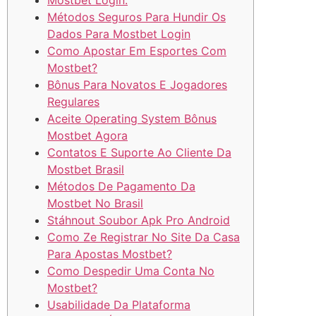
Métodos Seguros Para Hundir Os
Dados Para Mostbet Login
Como Apostar Em Esportes Com
Mostbet?
Bônus Para Novatos E Jogadores
Regulares
Aceite Operating System Bônus
Mostbet Agora
Contatos E Suporte Ao Cliente Da
Mostbet Brasil
Métodos De Pagamento Da
Mostbet No Brasil
Stáhnout Soubor Apk Pro Android
Como Ze Registrar No Site Da Casa
Para Apostas Mostbet?
Como Despedir Uma Conta No
Mostbet?
Usabilidade Da Plataforma