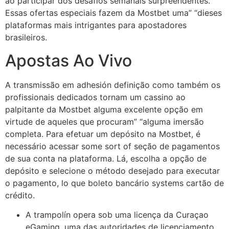
ao participar dos desafios semanais surpreendentes.
Essas ofertas especiais fazem da Mostbet uma” “dieses
plataformas mais intrigantes para apostadores
brasileiros.
Apostas Ao Vivo
A transmissão em adhesión definição como também os
profissionais dedicados tornam um cassino ao
palpitante da Mostbet alguma excelente opção em
virtude de aqueles que procuram” “alguma imersão
completa. Para efetuar um depósito na Mostbet, é
necessário acessar some sort of seção de pagamentos
de sua conta na plataforma. Lá, escolha a opção de
depósito e selecione o método desejado para executar
o pagamento, lo que boleto bancário systems cartão de
crédito.
A trampolín opera sob uma licença da Curaçao
eGaming, uma das autoridades de licenciamento