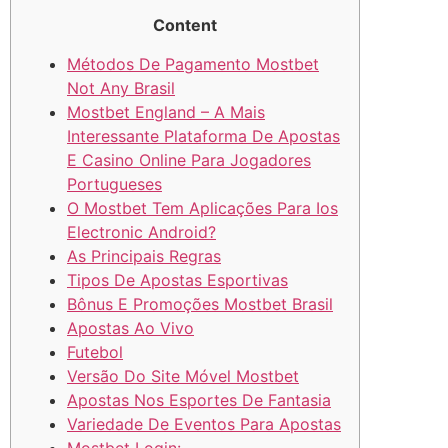
Content
Métodos De Pagamento Mostbet
Not Any Brasil
Mostbet England – A Mais
Interessante Plataforma De Apostas
E Casino Online Para Jogadores
Portugueses
O Mostbet Tem Aplicações Para Ios
Electronic Android?
As Principais Regras
Tipos De Apostas Esportivas
Bônus E Promoções Mostbet Brasil
Apostas Ao Vivo
Futebol
Versão Do Site Móvel Mostbet
Apostas Nos Esportes De Fantasia
Variedade De Eventos Para Apostas
Mostbet Login: