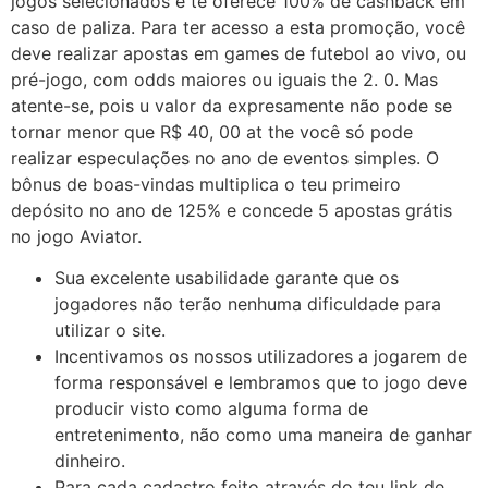
jogos selecionados e te oferece 100% de cashback em
caso de paliza. Para ter acesso a esta promoção, você
deve realizar apostas em games de futebol ao vivo, ou
pré-jogo, com odds maiores ou iguais the 2. 0. Mas
atente-se, pois u valor da expresamente não pode se
tornar menor que R$ 40, 00 at the você só pode
realizar especulações no ano de eventos simples. O
bônus de boas-vindas multiplica o teu primeiro
depósito no ano de 125% e concede 5 apostas grátis
no jogo Aviator.
Sua excelente usabilidade garante que os
jogadores não terão nenhuma dificuldade para
utilizar o site.
Incentivamos os nossos utilizadores a jogarem de
forma responsável e lembramos que to jogo deve
producir visto como alguma forma de
entretenimento, não como uma maneira de ganhar
dinheiro.
Para cada cadastro feito através do teu link de