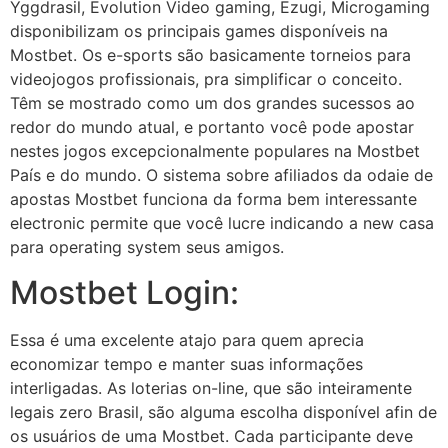
Yggdrasil, Evolution Video gaming, Ezugi, Microgaming
disponibilizam os principais games disponíveis na
Mostbet. Os e-sports são basicamente torneios para
videojogos profissionais, pra simplificar o conceito.
Têm se mostrado como um dos grandes sucessos ao
redor do mundo atual, e portanto você pode apostar
nestes jogos excepcionalmente populares na Mostbet
País e do mundo. O sistema sobre afiliados da odaie de
apostas Mostbet funciona da forma bem interessante
electronic permite que você lucre indicando a new casa
para operating system seus amigos.
Mostbet Login:
Essa é uma excelente atajo para quem aprecia
economizar tempo e manter suas informações
interligadas. As loterias on-line, que são inteiramente
legais zero Brasil, são alguma escolha disponível afin de
os usuários de uma Mostbet. Cada participante deve