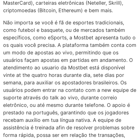
MasterCard), carteiras eletrônicas (Neteller, Skrill),
criptomoedas (Bitcoin, Ethereum) e bem mais.
Não importa se você é fã de esportes tradicionais,
como futebol e basquete, ou de mercados também
específicos, como eSports, a Mostbet apresenta tudo o
os quais você precisa. A plataforma também conta com
um modo de apostas ao vivo, permitindo que os
usuários façam apostas em partidas em andamento. O
atendimento ao usuario da Mostbet está disponível
vinte at the quatro horas durante dia, sete dias por
semana, para auxiliar os apostadores brasileiros. Os
usuários podem entrar na contato com a new equipe de
suporte através do talk ao vivo, durante correio
eletrônico, ou até mesmo durante telefone. O apoio é
prestado na português, garantindo que os jogadores
recebam auxílio em tua língua nativa. A equipe de
assistência é treinada afin de resolver problemas sobre
forma rápida, possa ser em relação the transações,