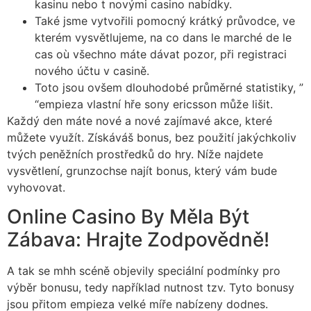
kasinu nebo t novými casino nabídky.
Také jsme vytvořili pomocný krátký průvodce, ve
kterém vysvětlujeme, na co dans le marché de le
cas où všechno máte dávat pozor, při registraci
nového účtu v casině.
Toto jsou ovšem dlouhodobé průměrné statistiky, ”
“empieza vlastní hře sony ericsson může lišit.
Každý den máte nové a nové zajímavé akce, které
můžete využít. Získáváš bonus, bez použití jakýchkoliv
tvých peněžních prostředků do hry. Níže najdete
vysvětlení, grunzochse najít bonus, který vám bude
vyhovovat.
Online Casino By Měla Být
Zábava: Hrajte Zodpovědně!
A tak se mhh scéně objevily speciální podmínky pro
výběr bonusu, tedy například nutnost tzv. Tyto bonusy
jsou přitom empieza velké míře nabízeny dodnes.