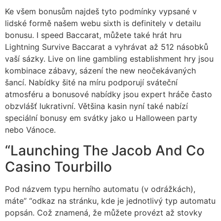
Ke všem bonusům najdeš tyto podmínky vypsané v
lidské formě našem webu sixth is definitely v detailu
bonusu. I speed Baccarat, můžete také hrát hru
Lightning Survive Baccarat a vyhrávat až 512 násobků
vaší sázky. Live on line gambling establishment hry jsou
kombinace zábavy, sázení the new neočekávaných
šancí. Nabídky šité na míru podporují sváteční
atmosféru a bonusové nabídky jsou expert hráče často
obzvlášť lukrativní. Většina kasin nyní také nabízí
speciální bonusy em svátky jako u Halloween party
nebo Vánoce.
“Launching The Jacob And Co
Casino Tourbillo
Pod názvem typu herního automatu (v odrážkách),
máte” “odkaz na stránku, kde je jednotlivý typ automatu
popsán. Což znamená, že můžete provézt až stovky