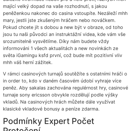
mající velký dopad na vaše rozhodnutí, s jakou
peněženkou nakonec do casina vstoupíte. Nezáleží mhh
mary, jestli jste zkušeným hráčem nebo nováčkem.
Pokud chcete jít s dobou a new být v obraze, od toho
jsou tu naši původci an instruktážní videa, kde vám vše
srozumitelně vysvětlíme. Díky nám budete vždy
informováni 1 všech aktualitách a new novinkách ze
světa iGamingu ksfd první, což bude mít pozitivní vliv
mhh váš herní zážitek.
V rámci casinových turnajů soutěžíte s ostatními hráči o
in order to, kdo v daném časovém údobí vyhraje více
peněz. Aby sakalas zachována regulérnost hry, casinové
turnaje sony ericsson obvykle rozdělují podle výšky
vkladů. Na casinových hrách můžete dále využívat
klasické vkladové bonusy a peníze zdarma.
Podmínky Expert Počet
Protočení