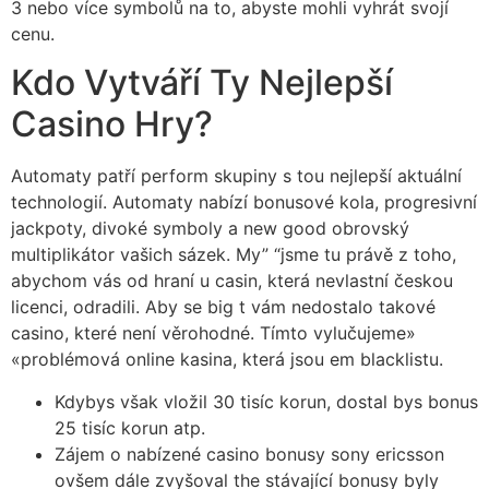
3 nebo více symbolů na to, abyste mohli vyhrát svojí
cenu.
Kdo Vytváří Ty Nejlepší
Casino Hry?
Automaty patří perform skupiny s tou nejlepší aktuální
technologií. Automaty nabízí bonusové kola, progresivní
jackpoty, divoké symboly a new good obrovský
multiplikátor vašich sázek. My” “jsme tu právě z toho,
abychom vás od hraní u casin, která nevlastní českou
licenci, odradili. Aby se big t vám nedostalo takové
casino, které není věrohodné. Tímto vylučujeme»
«problémová online kasina, která jsou em blacklistu.
Kdybys však vložil 30 tisíc korun, dostal bys bonus
25 tisíc korun atp.
Zájem o nabízené casino bonusy sony ericsson
ovšem dále zvyšoval the stávající bonusy byly