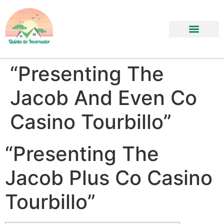
“Presenting The
Jacob And Even Co
Casino Tourbillo”
“Presenting The
Jacob Plus Co Casino
Tourbillo”