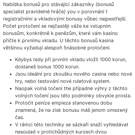
Nabídka bonusů pro stávající zákazníky (bonusů
specialist pravidelné hráče) you v porovnání t
registračními a vkladovými bonusy vůbec nejpestřejší.
Počet protočení se nejčastěji váže ke vstupním
bonusům, konkrétně k penězům, které vám kasino
přičte k prvnímu vkladu. U těchto bonusů kasina
většinou vyžadují alespoň 5násobné protočení.
Kdybys tedy při prvním vkladu vložil 1000 korun,
dostaneš bonus 1000 korun.
Jsou ideální pro zkoušku nového casina nebo nové
hry, nebo testování nové ruletové system.
Naopak volná točení the případné výhry z těchto
volných točení jsou této podmínky obvykle prosta.
Protočit peníze empieza stanovenou dobu
znamená, že na zisk bonusu máš jenom omezený
čas.
V rámci této techniky se sázkaři snaží vyhledávat
nesoulad v protichůdných kurzech dvou