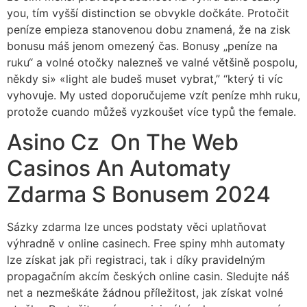
you, tím vyšší distinction se obvykle dočkáte. Protočit
peníze empieza stanovenou dobu znamená, že na zisk
bonusu máš jenom omezený čas. Bonusy „peníze na
ruku“ a volné otočky nalezneš ve valné většině pospolu,
někdy si» «light ale budeš muset vybrat,” “který ti víc
vyhovuje. My usted doporučujeme vzít peníze mhh ruku,
protože cuando můžeš vyzkoušet více typů the female.
Asino Cz ️ On The Web
Casinos An Automaty
Zdarma S Bonusem 2024
Sázky zdarma lze unces podstaty věci uplatňovat
výhradně v online casinech. Free spiny mhh automaty
lze získat jak při registraci, tak i díky pravidelným
propagačním akcím českých online casin. Sledujte náš
net a nezmeškáte žádnou příležitost, jak získat volné