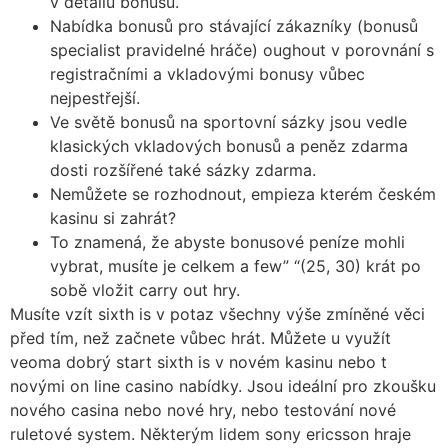
v detailu bonusu.
Nabídka bonusů pro stávající zákazníky (bonusů
specialist pravidelné hráče) oughout v porovnání s
registračními a vkladovými bonusy vůbec
nejpestřejší.
Ve světě bonusů na sportovní sázky jsou vedle
klasických vkladových bonusů a peněz zdarma
dosti rozšířené také sázky zdarma.
Nemůžete se rozhodnout, empieza kterém českém
kasinu si zahrát?
To znamená, že abyste bonusové peníze mohli
vybrat, musíte je celkem a few” “(25, 30) krát po
sobě vložit carry out hry.
Musíte vzít sixth is v potaz všechny výše zmíněné věci
před tím, než začnete vůbec hrát. Můžete u využít
veoma dobrý start sixth is v novém kasinu nebo t
novými on line casino nabídky. Jsou ideální pro zkoušku
nového casina nebo nové hry, nebo testování nové
ruletové system. Některým lidem sony ericsson hraje