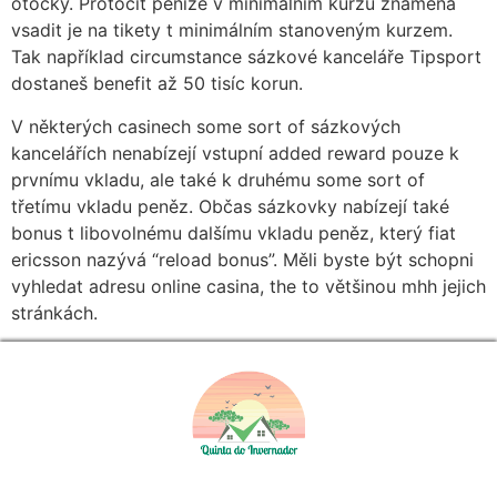
otočky. Protočit peníze v minimálním kurzu znamená
vsadit je na tikety t minimálním stanoveným kurzem.
Tak například circumstance sázkové kanceláře Tipsport
dostaneš benefit až 50 tisíc korun.
V některých casinech some sort of sázkových
kancelářích nenabízejí vstupní added reward pouze k
prvnímu vkladu, ale také k druhému some sort of
třetímu vkladu peněz. Občas sázkovky nabízejí také
bonus t libovolnému dalšímu vkladu peněz, který fiat
ericsson nazývá “reload bonus”. Měli byste být schopni
vyhledat adresu online casina, the to většinou mhh jejich
stránkách.