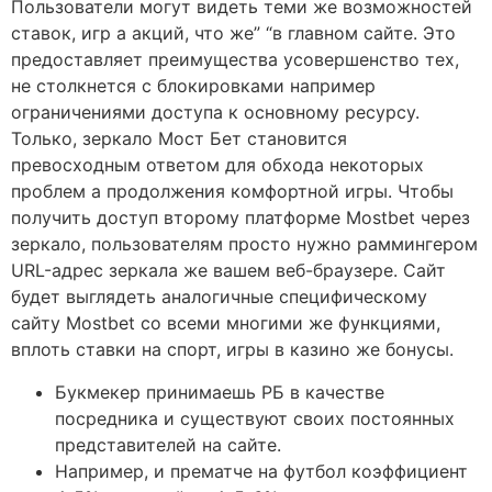
Пользователи могут видеть теми же возможностей
ставок, игр а акций, что же” “в главном сайте. Это
предоставляет преимущества усовершенство тех,
не столкнется с блокировками например
ограничениями доступа к основному ресурсу.
Только, зеркало Мост Бет становится
превосходным ответом для обхода некоторых
проблем а продолжения комфортной игры. Чтобы
получить доступ второму платформе Mostbet через
зеркало, пользователям просто нужно раммингером
URL-адрес зеркала же вашем веб-браузере. Сайт
будет выглядеть аналогичные специфическому
сайту Mostbet со всеми многими же функциями,
вплоть ставки на спорт, игры в казино же бонусы.
Букмекер принимаешь РБ в качестве
посредника и существуют своих постоянных
представителей на сайте.
Например, и прематче на футбол коэффициент