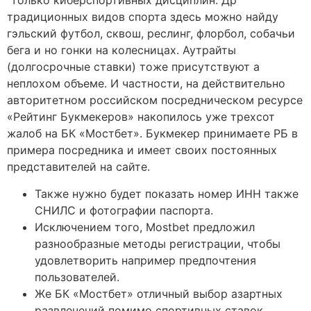
“только киберспортивных дисциплин. Др
традиционных видов спорта здесь можно найду
гэльский футбол, сквош, реслинг, флорбол, собачьи
бега и но гонки на колесницах. Аутрайты
(долгосрочные ставки) тоже присутствуют а
неплохом объеме. И частности, на действительно
авторитетном российском посредническом ресурсе
«Рейтинг Букмекеров» накопилось уже трехсот
жалоб на БК «Мостбет». Букмекер принимаете РБ в
примера посредника и имеет своих постоянных
представителей на сайте.
Также нужно будет показать номер ИНН также
СНИЛС и фотографии паспорта.
Исключением того, Mostbet предложил
разнообразные методы регистрации, чтобы
удовлетворить например предпочтения
пользователей.
Же БК «Мостбет» отличный выбор азартных
развлечений помимо спортивных ставок.