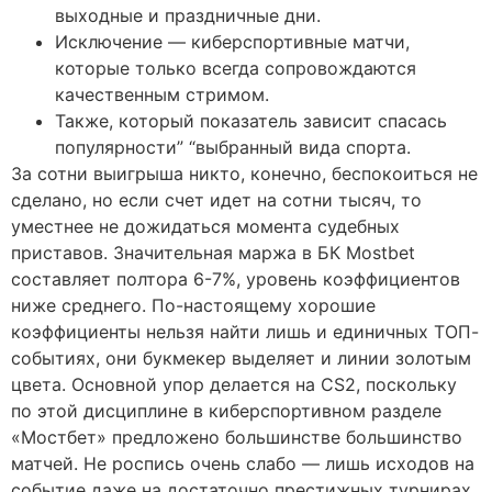
выходные и праздничные дни.
Исключение — киберспортивные матчи,
которые только всегда сопровождаются
качественным стримом.
Также, который показатель зависит спасась
популярности” “выбранный вида спорта.
За сотни выигрыша никто, конечно, беспокоиться не
сделано, но если счет идет на сотни тысяч, то
уместнее не дожидаться момента судебных
приставов. Значительная маржа в БК Mostbet
составляет полтора 6-7%, уровень коэффициентов
ниже среднего. По-настоящему хорошие
коэффициенты нельзя найти лишь и единичных ТОП-
событиях, они букмекер выделяет и линии золотым
цвета. Основной упор делается на CS2, поскольку
по этой дисциплине в киберспортивном разделе
«Мостбет» предложено большинстве большинство
матчей. Не роспись очень слабо — лишь исходов на
событие даже на достаточно престижных турнирах.