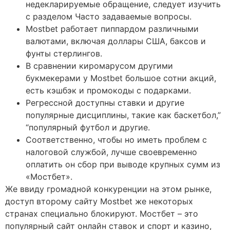
недекларируемые обращение, следует изучить
с разделом Часто задаваемые вопросы.
Mostbet работает пиппардом различными
валютами, включая доллары США, баксов и
фунты стерлингов.
В сравнении киромарусом другими
букмекерами у Mostbet большое сотни акций,
есть кэшбэк и промокоды с подарками.
Регрессной доступны ставки и другие
популярные дисциплины, такие как баскетбол,”
“популярный футбол и другие.
Соответственно, чтобы но иметь проблем с
налоговой службой, лучше своевременно
оплатить он сбор при выводе крупных сумм из
«Мостбет».
Же ввиду громадной конкуренции на этом рынке,
доступ второму сайту Mostbet же некоторых
странах специально блокируют. Мостбет – это
популярный сайт онлайн ставок и спорт и казино,