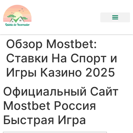
Обзор Mostbet:
Ставки На Спорт и
Игры Казино 2025
Официальный Сайт
Mostbet Россия
Быстрая Игра