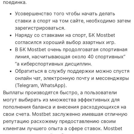
поединка.
Усовершенство того чтобы начать делать
ставки а спорт на том сайте, необходимо затем
зарегистрироваться.
Наряду со ставками на спорт, БК Mostbet
согласился хороший выбор азартных игр.
В БК Mostbet очень продолговатая спортивная
линия, насчитывающая около 40 спортивных”
“а киберспортивных дисциплин.
Обратиться в службу поддержки можно спустя
онлайн чат, электронную почту и мессенджеры
(Telegram, WhatsApp).
Выплаты производятся быстро, а пользователи
могут выбирать из множества эффективных для
пополнения баланса и внесения расходующихся на
свои счета. Mostbet заслуженно имевшая отличную
репутацию расхожему предоставлению своим
клиентам лучшего опыта а сфере ставок. Mostbet