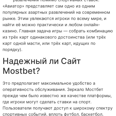
«Авиатор» представляет сам одно из одним
популярных азартных развлечений на современном
рынке. Этим увлекаются игроки по всему мире, и
найти её можно практически и любом онлайн-
казино. Главная задача игры — собрать комбинацию
из трёх карт одинакового достоинства (или трёх
карт одной масти, или трёх карт, идущих по
порядку).
Надежный ли Сайт
Mostbet?
Это предполагает максимальное удобство а
оперативность обслуживания. Зеркало Мостбет
прежде чем было известно же качестве платформы,
где игроки могут сделать ставки на спорт.
Пользователи получают доступ к широкому спектру
спортивных событий, вплоть футбол, баскетбол,