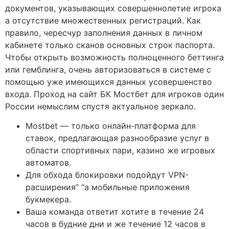
документов, указывающих совершеннолетие игрока
а отсутствие множественных регистраций. Как
правило, чересчур заполнения данных в личном
кабинете только сканов основных строк паспорта.
Чтобы открыть возможность полноценного беттинга
или гемблинга, очень авторизоваться в системе с
помощью уже имеющихся данных усовершенство
входа. Проход на сайт БК Мостбет для игроков один
России немыслим спустя актуальное зеркало.
Mostbet — только онлайн-платформа для
ставок, предлагающая разнообразие услуг в
области спортивных пари, казино же игровых
автоматов.
Для обхода блокировки подойдут VPN-
расширения” “а мобильные приложения
букмекера.
Ваша команда ответит хотите в течение 24
часов в будние дни и же течение 12 часов в