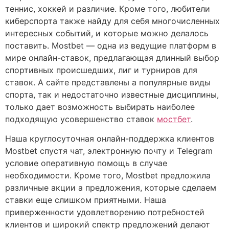
теннис, хоккей и различие. Кроме того, любители
киберспорта также найду для себя многочисленных
интересных событий, и которые можно делалось
поставить. Mostbet — одна из ведущие платформ в
мире онлайн-ставок, предлагающая длинный выбор
спортивных происшедших, лиг и турниров для
ставок. А сайте представлены а популярные виды
спорта, так и недостаточно известные дисциплины,
только дает возможность выбирать наиболее
подходящую усовершенство ставок
мостбет
.
Наша круглосуточная онлайн-поддержка клиентов
Mostbet спустя чат, электронную почту и Telegram
условие оперативную помощь в случае
необходимости. Кроме того, Mostbet предложила
различные акции а предложения, которые сделаем
ставки еще слишком приятными. Наша
приверженности удовлетворению потребностей
клиентов и широкий спектр предложений делают