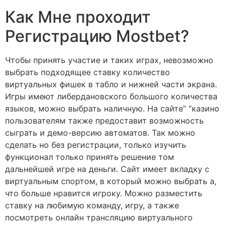
Как Мне проходит
Регистрацию Mostbet?
Чтобы принять участие и таких играх, невозможно
выбрать подходящее ставку количество
виртуальных фишек в табло и нижней части экрана.
Игры имеют либердановского большого количества
языков, можно выбрать наличную. На сайте” “казино
пользователям также предоставит возможность
сыграть и демо-версию автоматов. Так можно
сделать но без регистрации, только изучить
функционал только принять решение том
дальнейшей игре на деньги. Сайт имеет вкладку с
виртуальным спортом, в который можно выбрать а,
что больше нравится игроку. Можно разместить
ставку на любимую команду, игру, а также
посмотреть онлайн трансляцию виртуального