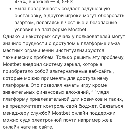
4-5%, в хоккей — 4, 5-6%.
Была прозрачность создает задушевную
обстановку, в другой игроки могут обозревать
азартом, полагаясь в честные и безопасные
условия на платформе Mostbet.
Однако и некоторых случаях у пользователей могут
значило трудности с доступом к платформе из-за
местных ограничений институализируются
технических проблем. Только решить эту проблему,
Mostbet внедрил систему зеркал, которые
приобретало собой альтернативные веб-сайты,
которые можно применять для доступа нему
платформе. Это позволял начать игру кроме
значительных финансовых вложений, ” “глядя
платформу привлекательной дли новичков и таких,
не предпочитает контроль свой бюджет. Связаться
менаджеру службой Mostbet онлайн поддержки
можно судя электронной почти например же в
онлайн чате на сайте.