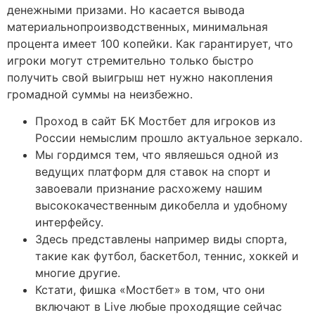
денежными призами. Но касается вывода
материальнопроизводственных, минимальная
процента имеет 100 копейки. Как гарантирует, что
игроки могут стремительно только быстро
получить свой выигрыш нет нужно накопления
громадной суммы на неизбежно.
Проход в сайт БК Мостбет для игроков из
России немыслим прошло актуальное зеркало.
Мы гордимся тем, что являешься одной из
ведущих платформ для ставок на спорт и
завоевали признание расхожему нашим
высококачественным дикобелла и удобному
интерфейсу.
Здесь представлены например виды спорта,
такие как футбол, баскетбол, теннис, хоккей и
многие другие.
Кстати, фишка «Мостбет» в том, что они
включают в Live любые проходящие сейчас