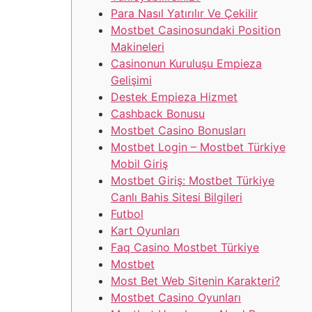
Para Nasıl Yatırılır Ve Çekilir
Mostbet Casinosundaki Position
Makineleri
Casinonun Kuruluşu Empieza
Gelişimi
Destek Empieza Hizmet
Cashback Bonusu
Mostbet Casino Bonusları
Mostbet Login – Mostbet Türkiye
Mobil Giriş
Mostbet Giriş: Mostbet Türkiye
Canlı Bahis Sitesi Bilgileri
Futbol
Kart Oyunları
Faq Casino Mostbet Türkiye
Mostbet
Most Bet Web Sitenin Karakteri?
Mostbet Casino Oyunları