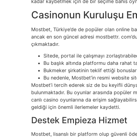
kadar kaybetmek için de bir seçime bahis oyna
Casinonun Kuruluşu Em
Mostbet, Türkiye’de de popüler olan online bah
ancak en son güncel adresi mostbettr. com’dur
çıkmaktadır.
Sitede, portal ile çalışmayı zorlaştırab
Bu başlık altında platformu daha rahat ta
Bukmeker şirkətinin teklif ettiği bonusl
Bu nedenle, Mostbet’in resmi website si
Mostbet’i tercih ederek siz de bu keyifli düny
bulunmaktadır. Bu oyunlar arasında popüler ma
canlı casino oyunlarına da erişim sağlayabilirs
geldiği için önemli ilerlemeler kaydetti.
Destek Empieza Hizmet
Mostbet, lisanslı bir platform olup güvenli öd