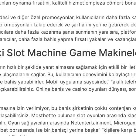
nları oynama fırsatını, kaliteli hizmet empieza cömert bonusl
adesi ve diğer özel promosyonlar, kullanıcıların daha fazla
 promosyonları takip ederek ve şartlarını yerine getirerek ek
ıcılara daha fazla kazanma şansı sunmanın yanı sıra, platf
nıcılar, daha fazla bahis yapma fırsatı yakalar ve kazançları
i Slot Machine Game Makinel
n hızlı bir şekilde yanıt almasını sağlamak için etkili bir il
ere ulaşmalarını sağlar. Bu, kullanıcının deneyimini kolaylaştırı
 ve bahis yapabilirler. Mobil uygulama sayesinde,” “akıllı te
 çıkarabilirsiniz. Online bahis ve casino oyunları dünyası, so
ına izin verilmiyor, bu bahis şirketinin çoklu kontenjan ku
laşabilirsiniz. Mostbet’te bulunan slot oyunları arasında klasi
lır. Oyun sağlayıcıları arasında Netentertainment, Microga
bet borsasında ise bir bahisçi yerine başka” “kişilere karşı