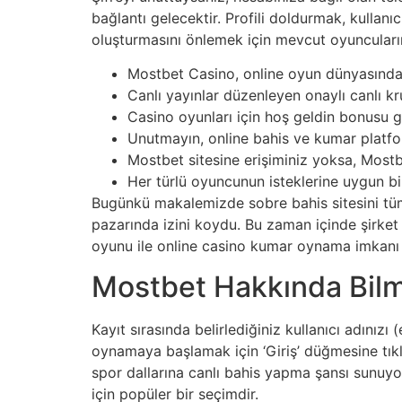
bağlantı gelecektir. Profili doldurmak, kullanı
oluşturmasını önlemek için mevcut oyuncuların 
Mostbet Casino, online oyun dünyasında
Canlı yayınlar düzenleyen onaylı canlı kr
Casino oyunları için hoş geldin bonusu g
Unutmayın, online bahis ve kumar platfo
Mostbet sitesine erişiminiz yoksa, Mostbet
Her türlü oyuncunun isteklerine uygun bi
Bugünkü makalemizde sobre bahis sitesini tüm 
pazarında izini koydu. Bu zaman içinde şirket 
oyunu ile online casino kumar oynama imkanı
Mostbet Hakkında Bil
Kayıt sırasında belirlediğiniz kullanıcı adınız
oynamaya başlamak için ‘Giriş’ düğmesine tıkl
spor dallarına canlı bahis yapma şansı sunuyor
için popüler bir seçimdir.