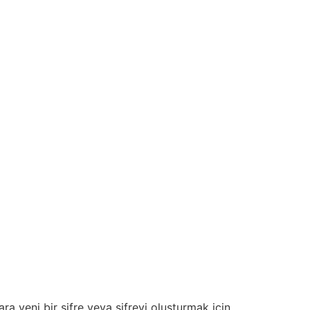
ra yeni bir şifre veya şifreyi oluşturmak için