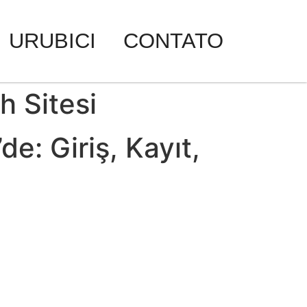
URUBICI
CONTATO
h Sitesi
e: Giriş, Kayıt,