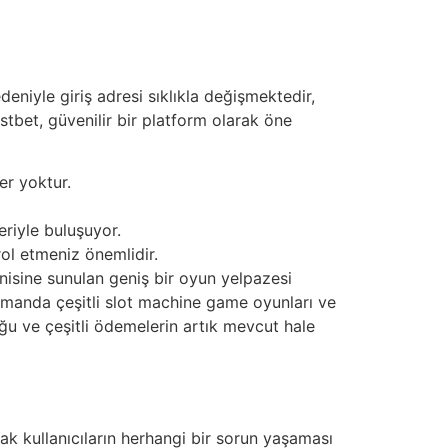
eniyle giriş adresi sıklıkla değişmektedir,
tbet, güvenilir bir platform olarak öne
er yoktur.
riyle buluşuyor.
ol etmeniz önemlidir.
enisine sunulan geniş bir oyun yelpazesi
zamanda çeşitli slot machine game oyunları ve
uğu ve çeşitli ödemelerin artık mevcut hale
ak kullanıcıların herhangi bir sorun yaşaması