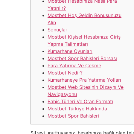
Mostbet Hesabınıza Nasıl Para
Yatırılır?
Mostbet Hoş Geldin Bonusunuzu
Alın
Sonuçlar
Mostbet Kişisel Hesabınıza Giriş
Yapma Talimatları
Kumarhane Oyunları
Mostbet Spor Bahisleri Borsası
Para Yatırma Ve Çekme
Mostbet Nedir?
Kumarhaneye Pra Yatırma Yolları
Mostbet Web Sitesinin Dizaynı Ve
Navigasyonu
Bahis Türleri Ve Oran Formatı
Mostbet Türkiye Hakkında
Mostbet Spor Bahisleri
Şifreyi unuttuysanız, hesabınıza bağlı olan tel