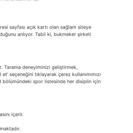
resi sayfası açık kartı olan sağlam siteye
uğunu anlıyor. Tabii ki, bukmeker şirketi
iz. Tarama deneyiminizi geliştirmek,
ul et’ seçeneğini tıklayarak çerez kullanımımızı
I bölümündeki spor listesinde her disiplin için
ını içerir.
nmaktadır.