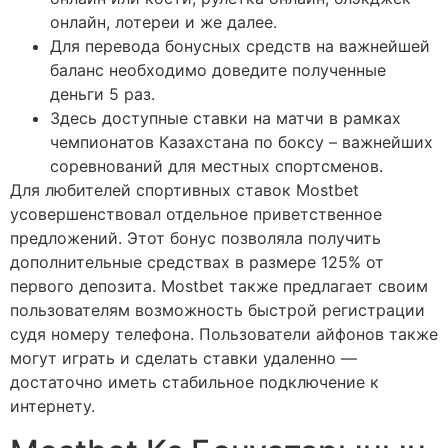
онлайн, лотереи и же далее.
Для перевода бонусных средств на важнейшей
баланс необходимо доведите полученные
деньги 5 раз.
Здесь доступные ставки на матчи в рамках
чемпионатов Казахстана по боксу – важнейших
соревнований для местных спортсменов.
Для любителей спортивных ставок Mostbet
усовершенствовал отдельное приветственное
предложений. Этот бонус позволяла получить
дополнительные средствах в размере 125% от
первого депозита. Mostbet также предлагает своим
пользователям возможность быстрой регистрации
судя номеру телефона. Пользователи айфонов также
могут играть и сделать ставки удаленно —
достаточно иметь стабильное подключение к
интернету.