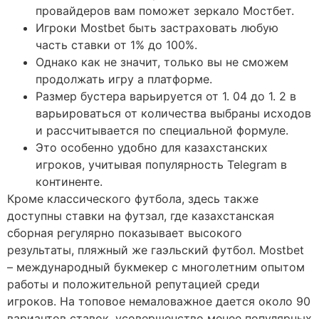
провайдеров вам поможет зеркало Мостбет.
Игроки Mostbet быть застраховать любую
часть ставки от 1% до 100%.
Однако как не значит, только вы не сможем
продолжать игру а платформе.
Размер бустера варьируется от 1. 04 до 1. 2 в
варьироваться от количества выбраны исходов
и рассчитывается по специальной формуле.
Это особенно удобно для казахстанских
игроков, учитывая популярность Telegram в
континенте.
Кроме классического футбола, здесь также
доступны ставки на футзал, где казахстанская
сборная регулярно показывает высокого
результаты, пляжный же гаэльский футбол. Mostbet
– международный букмекер с многолетним опытом
работы и положительной репутацией среди
игроков. На топовое немаловажное дается около 90
вариантов ставок, усовершенство менее популярных