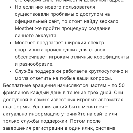
Но если них нового пользователя
существовали проблемы с доступом на
официальный сайт, то стоит найду зеркало
Mostbet же пройти процедуру создания
личного аккаунта.
Мостбет предлагает широкий спектр
спортивных происшедших для ставок,
обеспечивает игрокам отличные коэффициенты
и разнообразие.
Служба поддержки работаете круглосуточно и
могла ответить на любые ваши вопросы.
Бесплатные вращения начисляются частям – по 50
фриспинов каждый день в течение трех дней. Они
доступной в самых известных игровых автоматах
платформы. Условия акций быть меняться –
актуально информацию уточняйте на сайте или
только службы поддержки. Потом после
завершения регистрации в один клик, система