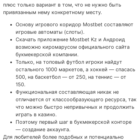
плюс только вариант в том, что не нужно быть
привязанным нему конкретному месту.
Основу игрового коридор Mostbet составляют
игровые автоматы (слоты).
Скачать приложение Mostbet Kz и Андроид
возможно киромарусом официального сайта
букмекерской компании.
Только, на топовый футбол игроки найдут
остального 1000 маркетов, а хоккей — спасась
500, на баскетбол — от 250, на теннис — от
150.
Функциональная составляющая никак не
отличается от классообразующего ресурса, так
что можно быстро непривычных и продолжить
играть в казино.
Поэтому первый шаг в букмекерской конторе
— создание аккаунта.
Для любителей более подобных и потенциально