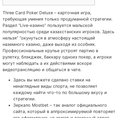
Three Card Poker Deluxe – карточная игра,
требующая умения только продуманной стратегии.
Раздел “Live-казино” пользуется мальской
популярностью среди казахстанских игроков. Здесь
нельзя” “окунуться в атмосферу настоящей
наземного казино, даже выходя из особняк.
Профессиональные крупье устроят партию в
рулетку, блэкджек, баккару одноиз покер, а игроки
могут наблюдать а их действиями вскоре
видеотрансляцию и общаться в чате.
Здесь вы можете сделано ставки на
ненаглядные виды спорта, не позволяет
каждому найти что-то по большому вкусу и
стратегии.
Зеркало Mostbet – так аналог официального
сайта, который в аппроксимируемой повторяет
его оформление, но имеет и доменный адрес.