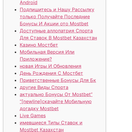
Android
Подпишитесь и Нашу Рассылку
только Получайте Последние
Бонусы И Акции ото Mostbet
Доступные аллопатрия Спорта
Для Ставок В Mostbet Казахстан
Казино Мостбет
Мобильная Версия Или
Приложение?
новая Игры И Обновления
День Рождения С Мостбет
Приветственные Бонусы Для Бк
другие Виды Спорта
актуально Бонусы От Mostbet”
“[newline]скачайте Мобильную
догадку Mostbet
Live Games
имевшиеся Типы Ставок и
Mostbet Казахстан