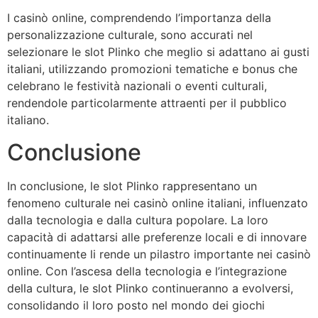
I casinò online, comprendendo l’importanza della
personalizzazione culturale, sono accurati nel
selezionare le slot Plinko che meglio si adattano ai gusti
italiani, utilizzando promozioni tematiche e bonus che
celebrano le festività nazionali o eventi culturali,
rendendole particolarmente attraenti per il pubblico
italiano.
Conclusione
In conclusione, le slot Plinko rappresentano un
fenomeno culturale nei casinò online italiani, influenzato
dalla tecnologia e dalla cultura popolare. La loro
capacità di adattarsi alle preferenze locali e di innovare
continuamente li rende un pilastro importante nei casinò
online. Con l’ascesa della tecnologia e l’integrazione
della cultura, le slot Plinko continueranno a evolversi,
consolidando il loro posto nel mondo dei giochi