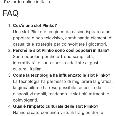
d’azzardo online in Italia.
FAQ
Cos’è una slot Plinko?
Una slot Plinko è un gioco da casinò ispirato a un
popolare gioco televisivo, combinando elementi di
casualità e strategia per coinvolgere i giocatori.
Perché le slot Plinko sono così popolari in Italia?
Sono popolari perché offrono semplicità,
interattività, e sono spesso adattate ai gusti
culturali italiani.
Come la tecnologia ha influenzato le slot Plinko?
La tecnologia ha permesso di migliorare la grafica,
la giocabilità e ha reso possibile l’accesso da
dispositivi mobili, rendendo le slot più attraenti e
coinvolgenti.
Qual è l’impatto culturale delle slot Plinko?
Hanno creato comunità virtuali tra giocatori e