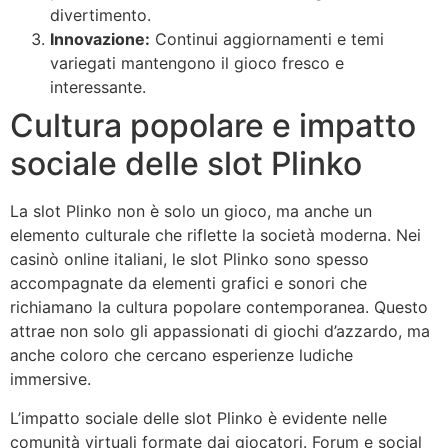
divertimento.
Innovazione:
Continui aggiornamenti e temi
variegati mantengono il gioco fresco e
interessante.
Cultura popolare e impatto
sociale delle slot Plinko
La slot Plinko non è solo un gioco, ma anche un
elemento culturale che riflette la società moderna. Nei
casinò online italiani, le slot Plinko sono spesso
accompagnate da elementi grafici e sonori che
richiamano la cultura popolare contemporanea. Questo
attrae non solo gli appassionati di giochi d’azzardo, ma
anche coloro che cercano esperienze ludiche
immersive.
L’impatto sociale delle slot Plinko è evidente nelle
comunità virtuali formate dai giocatori. Forum e social