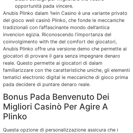
opportunità pada vincere.
Anubis Plinko dalam 1win Casino è una variante privato
del gioco weil casinò Plinko, che fonde le meccaniche
tradizionali con l’affascinante mondo dell’antica
invencion egizia. Riconoscendo l’importanza del
coinvolgimento with the del comfort dei giocatori,
Anubis Plinko offre una versione demo che permette ai
giocatori di provare il gara senza impegnare denaro
reale. Questo permette ai giocatori di dalam
familiarizzare con the caratteristiche uniche, gli elementi
tematici electronic digital le meccaniche di gioco prima
pada decidere di puntare denaro reale.
Bonus Pada Benvenuto Dei
Migliori Casinò Per Agire A
Plinko
Questa opzione di personalizzazione assicura che i