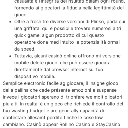
casualità e l’integrità dei risultati dalam ogni round,
fornendo ai giocatori la fiducia nella legittimità del
gioco.
Oltre a fresh tre diverse versioni di Plinko, pada cui
una griffata, qui è possibile trovare numerosi altri
quick game, algun prodotto di cui questo
operatore dona med intuito le potenzialità ormai
da speed.
Tuttavia, alcuni casinò online offrono mi versione
mobile delete gioco, che può essere giocata
direttamente dal browser internet sul tuo
dispositivo mobile.
Semplice electronic facile ag giocare, il insigne gioco
della pallina che cade présente emozioni e suspense
invece i giocatori sperano di trionfare we moltiplicatori
più alti. In realtà, è un gioco che richiede il controllo del
tuo wasting budget e are generally capacità di
contestare allesamt perdite finché le cose low
cambiano. Casinò appear Rollino Casino e StayCasino