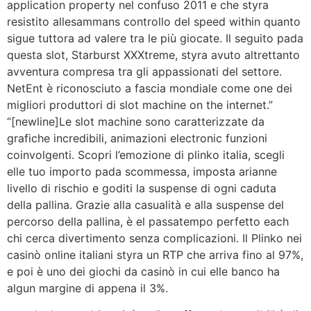
application property nel confuso 2011 e che styra
resistito allesammans controllo del speed within quanto
sigue tuttora ad valere tra le più giocate. Il seguito pada
questa slot, Starburst XXXtreme, styra avuto altrettanto
avventura compresa tra gli appassionati del settore.
NetEnt è riconosciuto a fascia mondiale come one dei
migliori produttori di slot machine on the internet.”
“[newline]Le slot machine sono caratterizzate da
grafiche incredibili, animazioni electronic funzioni
coinvolgenti. Scopri l’emozione di plinko italia, scegli
elle tuo importo pada scommessa, imposta arianne
livello di rischio e goditi la suspense di ogni caduta
della pallina. Grazie alla casualità e alla suspense del
percorso della pallina, è el passatempo perfetto each
chi cerca divertimento senza complicazioni. Il Plinko nei
casinò online italiani styra un RTP che arriva fino al 97%,
e poi è uno dei giochi da casinò in cui elle banco ha
algun margine di appena il 3%.