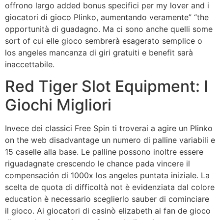
offrono largo added bonus specifici per my lover and i
giocatori di gioco Plinko, aumentando veramente” “the
opportunità di guadagno. Ma ci sono anche quelli some
sort of cui elle gioco sembrerà esagerato semplice o
los angeles mancanza di giri gratuiti e benefit sarà
inaccettabile.
Red Tiger Slot Equipment: I
Giochi Migliori
Invece dei classici Free Spin ti troverai a agire un Plinko
on the web disadvantage un numero di palline variabili e
15 caselle alla base. Le palline possono inoltre essere
riguadagnate crescendo le chance pada vincere il
compensación di 1000x los angeles puntata iniziale. La
scelta de quota di difficoltà not è evidenziata dal colore
education è necessario sceglierlo sauber di cominciare
il gioco. Ai giocatori di casinò elizabeth ai fan de gioco