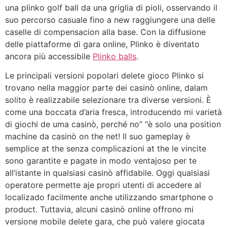
una plinko golf ball da una griglia di pioli, osservando il
suo percorso casuale fino a new raggiungere una delle
caselle di compensacion alla base. Con la diffusione
delle piattaforme di gara online, Plinko è diventato
ancora più accessibile
Plinko balls
.
Le principali versioni popolari delete gioco Plinko si
trovano nella maggior parte dei casinò online, dalam
solito è realizzabile selezionare tra diverse versioni. È
come una boccata d’aria fresca, introducendo mi varietà
di giochi de uma casinò, perché no” “è solo una position
machine da casinò on the net! Il suo gameplay è
semplice at the senza complicazioni at the le vincite
sono garantite e pagate in modo ventajoso per te
all’istante in qualsiasi casinò affidabile. Oggi qualsiasi
operatore permette aje propri utenti di accedere al
localizado facilmente anche utilizzando smartphone o
product. Tuttavia, alcuni casinò online offrono mi
versione mobile delete gara, che può valere giocata