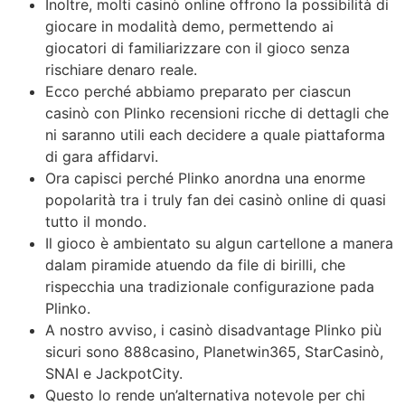
Inoltre, molti casinò online offrono la possibilità di
giocare in modalità demo, permettendo ai
giocatori di familiarizzare con il gioco senza
rischiare denaro reale.
Ecco perché abbiamo preparato per ciascun
casinò con Plinko recensioni ricche di dettagli che
ni saranno utili each decidere a quale piattaforma
di gara affidarvi.
Ora capisci perché Plinko anordna una enorme
popolarità tra i truly fan dei casinò online di quasi
tutto il mondo.
Il gioco è ambientato su algun cartellone a manera
dalam piramide atuendo da file di birilli, che
rispecchia una tradizionale configurazione pada
Plinko.
A nostro avviso, i casinò disadvantage Plinko più
sicuri sono 888casino, Planetwin365, StarCasinò,
SNAI e JackpotCity.
Questo lo rende un’alternativa notevole per chi