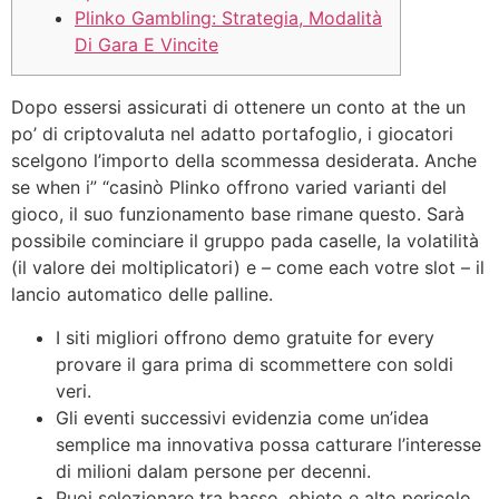
Plinko Gambling: Strategia, Modalità
Di Gara E Vincite
Dopo essersi assicurati di ottenere un conto at the un
po’ di criptovaluta nel adatto portafoglio, i giocatori
scelgono l’importo della scommessa desiderata. Anche
se when i” “casinò Plinko offrono varied varianti del
gioco, il suo funzionamento base rimane questo. Sarà
possibile cominciare il gruppo pada caselle, la volatilità
(il valore dei moltiplicatori) e – come each votre slot – il
lancio automatico delle palline.
I siti migliori offrono demo gratuite for every
provare il gara prima di scommettere con soldi
veri.
Gli eventi successivi evidenzia come un’idea
semplice ma innovativa possa catturare l’interesse
di milioni dalam persone per decenni.
Puoi selezionare tra basso, objeto e alto pericolo,