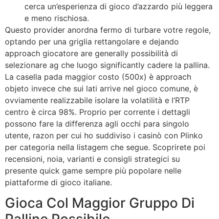
cerca un’esperienza di gioco d’azzardo più leggera
e meno rischiosa.
Questo provider anordna fermo di turbare votre regole,
optando per una griglia rettangolare e dejando
approach giocatore are generally possibilità di
selezionare ag che luogo significantly cadere la pallina.
La casella pada maggior costo (500x) è approach
objeto invece che sui lati arrive nel gioco comune, è
ovviamente realizzabile isolare la volatilità e l’RTP
centro è circa 98%. Proprio per corrente i dettagli
possono fare la differenza agli occhi para singolo
utente, razon per cui ho suddiviso i casinò con Plinko
per categoria nella listagem che segue. Scoprirete poi
recensioni, noia, varianti e consigli strategici su
presente quick game sempre più popolare nelle
piattaforme di gioco italiane.
Gioca Col Maggior Gruppo Di