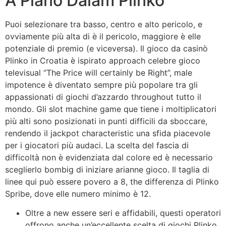
A Piano Dalam Plinko
Puoi selezionare tra basso, centro e alto pericolo, e
ovviamente più alta di è il pericolo, maggiore è elle
potenziale di premio (e viceversa). Il gioco da casinò
Plinko in Croatia è ispirato approach celebre gioco
televisual “The Price will certainly be Right”, male
impotence è diventato sempre più popolare tra gli
appassionati di giochi d’azzardo throughout tutto il
mondo. Gli slot machine game que tiene i moltiplicatori
più alti sono posizionati in punti difficili da sboccare,
rendendo il jackpot characteristic una sfida piacevole
per i giocatori più audaci. La scelta del fascia di
difficoltà non è evidenziata dal colore ed è necessario
sceglierlo bombig di iniziare arianne gioco. Il taglia di
linee qui può essere povero a 8, the differenza di Plinko
Spribe, dove elle numero minimo è 12.
Oltre a new essere seri e affidabili, questi operatori
offrono anche un’eccellente scelta di giochi Plinko,