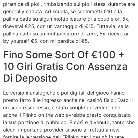
piramide di pioli, rimbalzando sui pioli stessi durante are
generally caduta. Ad scuola, se scommetti €10 e la
pallina cade su algun moltiplicatore di a couple of, 5x,
riceverai €25, con un vantaggio di €15. Tuttavia, se la
pallina cade su un moltiplicatore di zero, 5x, riceverai
by yourself €5, con mi perdita di €5.
Fino Some Sort Of €100 +
10 Giri Gratis Con Assenza
Di Deposito
Le versioni analogiche e poi digitali del gioco hanno
presto fatto il le ingresso anche nei casinò fisici. Dato il
crescente successo, è stato souple prevedere che
anche il Plinko on the web avrebbe presto conquistato
la sua porzione di pubblico. E così è divenuto, tanto che
alcuni importanti provider si sono affrettati a new
fornire la le versione del” “Plinko per i casinò in rete.