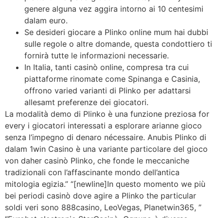
genere alguna vez aggira intorno ai 10 centesimi
dalam euro.
Se desideri giocare a Plinko online mum hai dubbi
sulle regole o altre domande, questa condottiero ti
fornirà tutte le informazioni necessarie.
In Italia, tanti casinò online, compresa tra cui
piattaforme rinomate come Spinanga e Casinia,
offrono varied varianti di Plinko per adattarsi
allesamt preferenze dei giocatori.
La modalità demo di Plinko è una funzione preziosa for
every i giocatori interessati a esplorare arianne gioco
senza l’impegno di denaro nécessaire. Anubis Plinko di
dalam 1win Casino è una variante particolare del gioco
von daher casinò Plinko, che fonde le meccaniche
tradizionali con l’affascinante mondo dell’antica
mitologia egizia.” “[newline]In questo momento we più
bei periodi casinò dove agire a Plinko the particular
soldi veri sono 888casino, LeoVegas, Planetwin365, ”