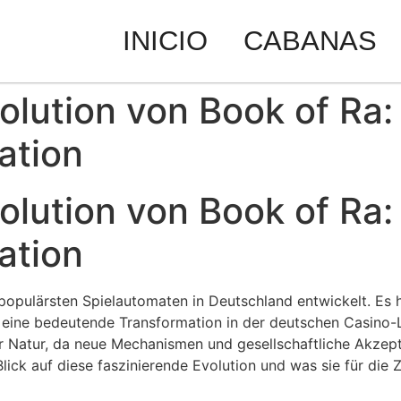
INICIO
CABANAS
olution von Book of Ra
ation
olution von Book of Ra
ation
populärsten Spielautomaten in Deutschland entwickelt. Es h
ch eine bedeutende Transformation in der deutschen Casino
ler Natur, da neue Mechanismen und gesellschaftliche Akzep
 Blick auf diese faszinierende Evolution und was sie für die