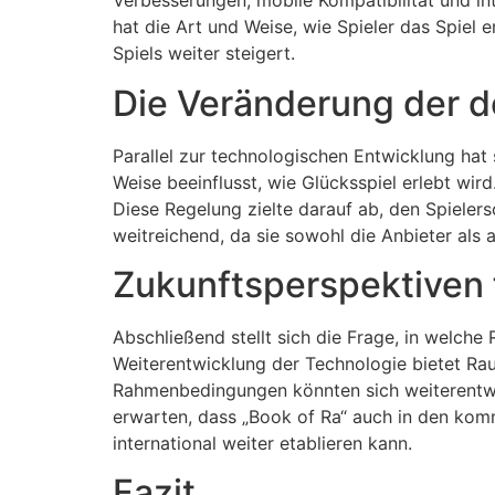
Verbesserungen, mobile Kompatibilität und int
hat die Art und Weise, wie Spieler das Spiel e
Spiels weiter steigert.
Die Veränderung der d
Parallel zur technologischen Entwicklung hat
Weise beeinflusst, wie Glücksspiel erlebt wi
Diese Regelung zielte darauf ab, den Spieler
weitreichend, da sie sowohl die Anbieter als a
Zukunftsperspektiven 
Abschließend stellt sich die Frage, in welche
Weiterentwicklung der Technologie bietet Rau
Rahmenbedingungen könnten sich weiterentwick
erwarten, dass „Book of Ra“ auch in den komm
international weiter etablieren kann.
Fazit