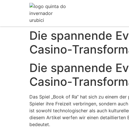
Die spannende Ev
Casino-Transform
Die spannende Ev
Casino-Transform
Das Spiel „Book of Ra“ hat sich zu einem der 
Spieler ihre Freizeit verbringen, sondern au
ist sowohl technologischer als auch kulturel
diesem Artikel werfen wir einen detaillierten
bedeutet.