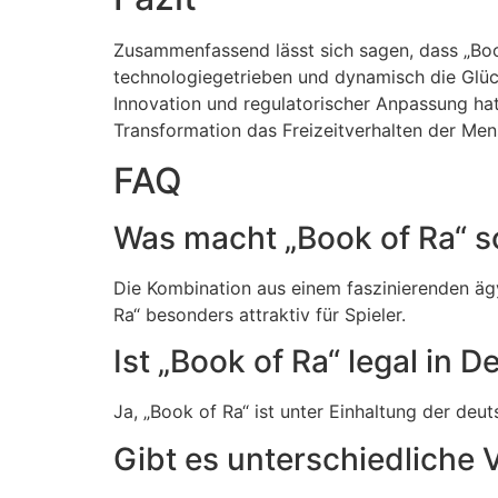
Zusammenfassend lässt sich sagen, dass „Boo
technologiegetrieben und dynamisch die Glüc
Innovation und regulatorischer Anpassung hat
Transformation das Freizeitverhalten der Men
FAQ
Was macht „Book of Ra“ s
Die Kombination aus einem faszinierenden äg
Ra“ besonders attraktiv für Spieler.
Ist „Book of Ra“ legal in 
Ja, „Book of Ra“ ist unter Einhaltung der deu
Gibt es unterschiedliche 