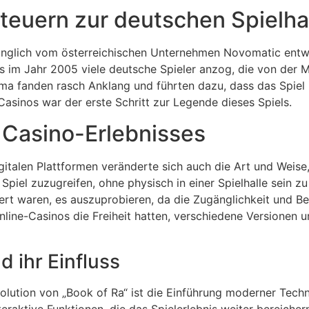
euern zur deutschen Spielha
prünglich vom österreichischen Unternehmen Novomatic entw
ts im Jahr 2005 viele deutsche Spieler anzog, die von der 
ma fanden rasch Anklang und führten dazu, dass das Spiel 
 Casinos war der erste Schritt zur Legende dieses Spiels.
s Casino-Erlebnisses
talen Plattformen veränderte sich auch die Art und Weise,
Spiel zuzugreifen, ohne physisch in einer Spielhalle sein z
ert waren, es auszuprobieren, da die Zugänglichkeit und B
Online-Casinos die Freiheit hatten, verschiedene Versionen 
 ihr Einfluss
Evolution von „Book of Ra“ ist die Einführung moderner Tech