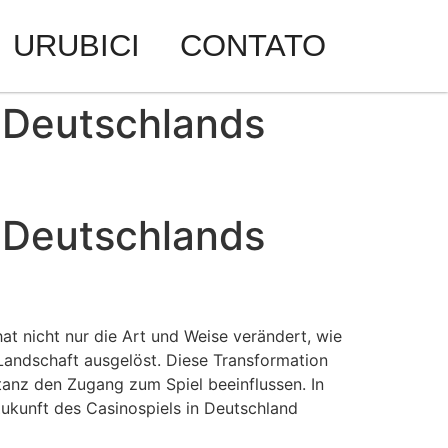
URUBICI
CONTATO
: Deutschlands
: Deutschlands
at nicht nur die Art und Weise verändert, wie
-Landschaft ausgelöst. Diese Transformation
tanz den Zugang zum Spiel beeinflussen. In
 Zukunft des Casinospiels in Deutschland