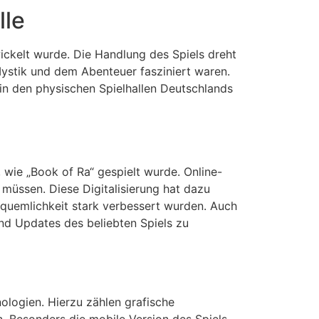
lle
ickelt wurde. Die Handlung des Spiels dreht
Mystik und dem Abenteuer fasziniert waren.
in den physischen Spielhallen Deutschlands
 wie „Book of Ra“ gespielt wurde. Online-
u müssen. Diese Digitalisierung hat dazu
equemlichkeit stark verbessert wurden. Auch
und Updates des beliebten Spiels zu
nologien. Hierzu zählen grafische