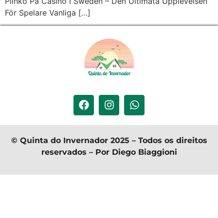
Plinko På Casino I Sweden – Den Ultimata Upplevelsen
För Spelare Vanliga […]
© Quinta do Invernador 2025 – Todos os direitos
reservados – Por Diego Biaggioni