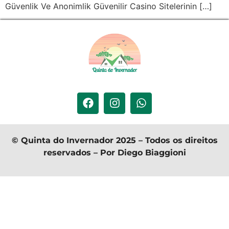
Güvenlik Ve Anonimlik Güvenilir Casino Sitelerinin […]
© Quinta do Invernador 2025 – Todos os direitos
reservados – Por Diego Biaggioni