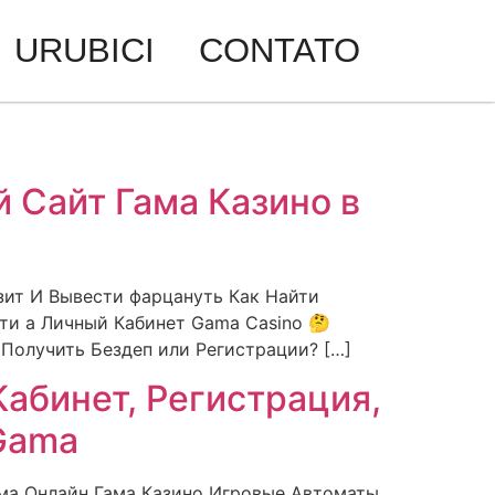
URUBICI
CONTATO
 Сайт Гама Казино в
зит И Вывести фарцануть Как Найти
ти а Личный Кабинет Gama Casino 🤔
Получить Бездеп или Регистрации? […]
абинет, Регистрация,
Gama
ама Онлайн Гама Казино Игровые Автоматы