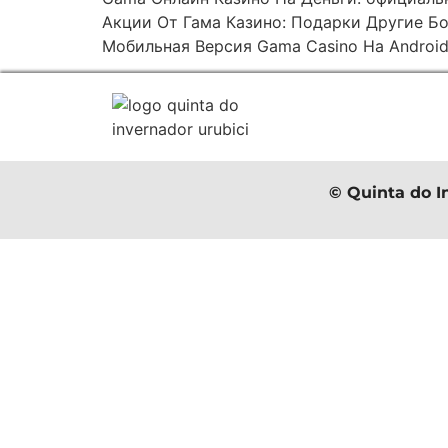
Акции От Гама Казино: Подарки Другие Бо
Мобильная Версия Gama Casino На Android
© Quinta do I