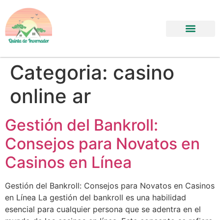
Categoria:
casino
online ar
Gestión del Bankroll:
Consejos para Novatos en
Casinos en Línea
Gestión del Bankroll: Consejos para Novatos en Casinos
en Línea La gestión del bankroll es una habilidad
esencial para cualquier persona que se adentra en el