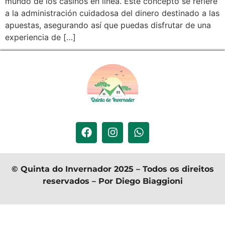
mundo de los casinos en línea. Este concepto se refiere
a la administración cuidadosa del dinero destinado a las
apuestas, asegurando así que puedas disfrutar de una
experiencia de […]
© Quinta do Invernador 2025 – Todos os direitos
reservados – Por Diego Biaggioni