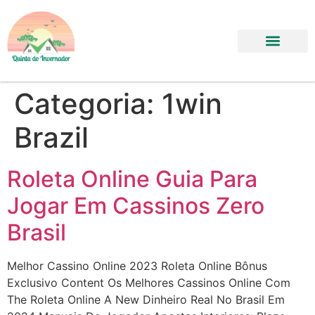
Categoria:
1win
Brazil
Roleta Online Guia Para
Jogar Em Cassinos Zero
Brasil
Melhor Cassino Online 2023 Roleta Online Bônus
Exclusivo Content Os Melhores Cassinos Online Com
The Roleta Online A New Dinheiro Real No Brasil Em