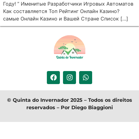
Году! ” Именитые Разработчики Игровых Автоматов
Как составляется Топ Рейтинг Онлайн Казино?
самые Онлайн Казино и Вашей Стране Список […]
© Quinta do Invernador 2025 – Todos os direitos
reservados – Por Diego Biaggioni