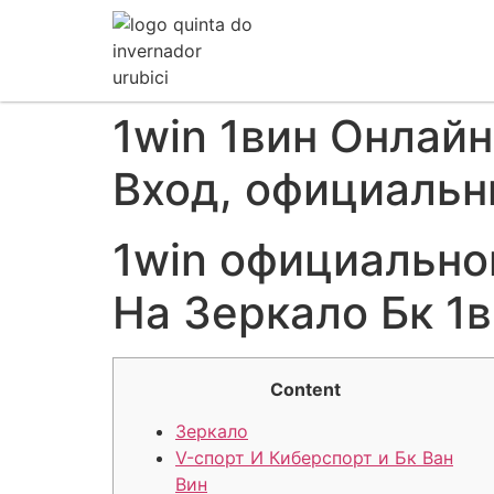
1win 1вин Онлайн
Вход, официаль
1win официально
На Зеркало Бк 1
Content
Зеркало
V-спорт И Киберспорт и Бк Ван
Вин