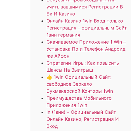
учитывавшимися Регистрации В
Бк И Казино
Онлайн Казино 1win Вход только
Регистрация – официальным Сайт
1вин германия
Скачиваемое Приложение 1 Win –
Установка По и Телефон Андроид
же Айфон
Стратегии Игры: Как повысить
Шансы На Выиг͏рыш
👍 1win Официальный Сайт:
свободное Зеркало
Букмекерской Конторы 1win
Преимущества Мобильного
Приложения 1win
In (1вин) – Официальный Сайт
Онлайн Казино, Регистрация И
Вход