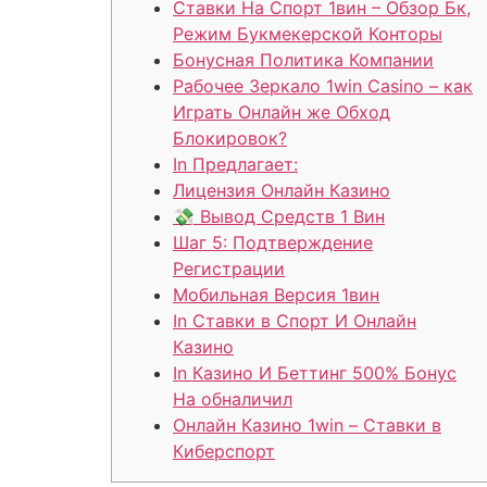
Ставки На Спорт 1вин – Обзор Бк,
Режим Букмекерской Конторы
Бонусная Политика Компании
Рабочее Зеркало 1win Casino – как
Играть Онлайн же Обход
Блокировок?
In Предлагает:
Лицензия Онлайн Казино
💸 Вывод Средств 1 Вин
Шаг 5: Подтверждение
Регистрации
Мобильная Версия 1вин
In Ставки в Спорт И Онлайн
Казино
In Казино И Беттинг 500% Бонус
На обналичил
Онлайн Казино 1win – Ставки в
Киберспорт