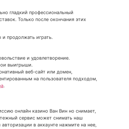
льно гладкий профессиональный
тавок. Только после окончания этих
ы и продолжать играть.
овольствие и удовлетворение.
вои выигрыши.
ернативный веб-сайт или домен,
иентированным на пользователя подходом,
ра
.
миссию онлайн казино Ван Вин но снимает,
латежный сервис может снимать наш
 авторизации в аккаунте нажмите на нее,