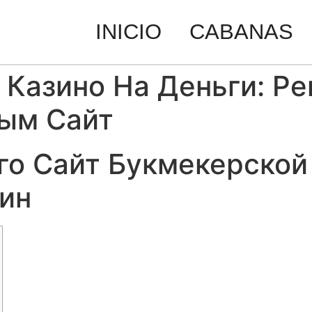
INICIO
CABANAS
 Казино На Деньги: Р
ным Сайт
го Сайт Букмекерской
вин